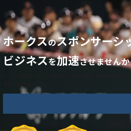
ホークス
スポンサーシ
の
ビジネス
加速
を
させませんか
ブランド認知の向上・顧客との関係構築・従業員満足度の
貴社の課題解決にお役立てください。