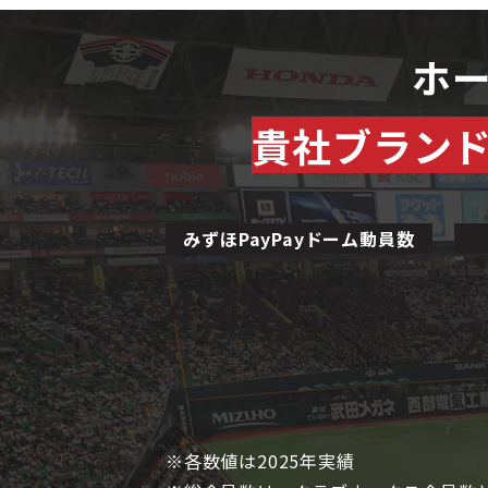
ホ
貴社ブラン
みずほPayPayドーム動員数
4,455,794
2
人
※各数値は2025年実績