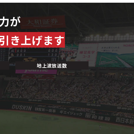
力が
引き上げます
）
地上波放送数
114
4
本
人