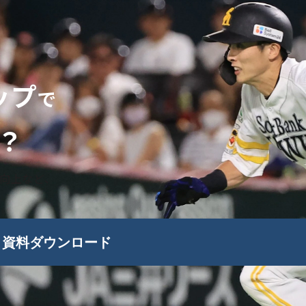
ップ
で
？
向上など、
資料ダウンロード