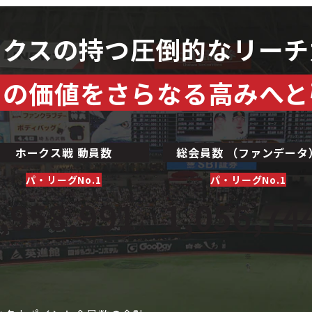
ークスの持つ圧倒的なリーチ
ドの価値をさらなる高みへと
ホークス戦 動員数
総会員数 （ファンデータ
パ・リーグNo.1
パ・リーグNo.1
,958,991
1,056,74
人
※