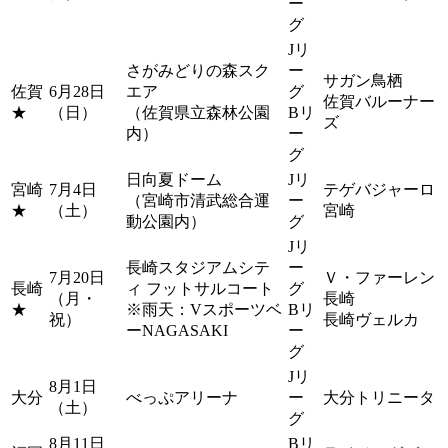
ー
グ
Jリ
さがみどりの森スク
ー
サガン鳥栖
佐賀
6月28日
エア
グ
佐賀バルーナー
★
（日）
（佐賀県立森林公園
Bリ
ズ
内）
ー
グ
日向夏ドーム
Jリ
宮崎
7月4日
テゲバジャーロ
（宮崎市清武総合運
ー
★
（土）
宮崎
動公園内）
グ
Jリ
長崎スタジアムシテ
ー
7月20日
Ｖ・ファーレン
長崎
ィ フットサルコート
グ
（月・
長崎
★
※雨天：Vスポーツベ
Bリ
祝）
長崎ヴェルカ
ーNAGASAKI
ー
グ
Jリ
8月1日
大分
べっぷアリーナ
ー
大分トリニータ
（土）
グ
8月11日
Bリ