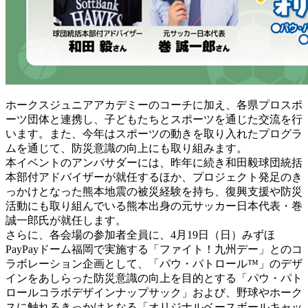
ホークスジュニアアカデミーのコーチに加え、各県プロスポ
ーツ団体と連携し、子どもたちとスポーツを通じた交流を行
います。また、今年はスポーツの動きを取り入れたプログラ
ムを通じて、防災意識の向上にも取り組みます。
本イベントのアンバサダーには、昨年に続き和田毅球団統括
本部付アドバイザーが就任するほか、プロジェクト発足のき
っかけとなった熊本地震の被災経験を持ち、復興支援や防災
活動にも取り組んでいる熊本出身の元サッカー日本代表・巻
誠一郎氏が就任します。
さらに、各会場の参加者全員に、4月19日（日）みずほ
PayPayドーム福岡で実施する「ファイト！九州デー」とのコ
ラボレーション企画として、「パウ・パトロール™」のデザ
インをあしらった防災意識の向上を目的とする「パウ・パト
ロールコラボデザインナップサック」および、野球やホーク
スに触れるきっかけとなる「オリジナルベースボールキャッ