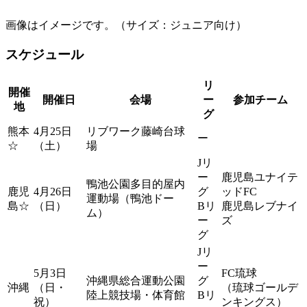
画像はイメージです。（サイズ：ジュニア向け）
スケジュール
リ
開催
開催日
会場
ー
参加チーム
地
グ
熊本
4月25日
リブワーク藤崎台球
ー
☆
（土）
場
Jリ
ー
鹿児島ユナイテ
鴨池公園多目的屋内
鹿児
4月26日
グ
ッドFC
運動場（鴨池ドー
島☆
（日）
Bリ
鹿児島レブナイ
ム）
ー
ズ
グ
Jリ
ー
5月3日
FC琉球
沖縄県総合運動公園
グ
沖縄
（日・
（琉球ゴールデ
陸上競技場・体育館
Bリ
祝）
ンキングス）