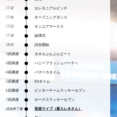
17:42
セレモニアルピッチ
17:46
オープニングダンス
17:53
オンユアマークス
17:58
始球式
18:00
試合開始
3回表後
タオルぶんぶんビート
4回表後
ハニーフラッシュパーティ
4回裏後
バズーカタイム
5回裏後
DJタイム
6回裏後
ビジターチームラッキーセブン
7回表後
ホークスラッキーセブン
音楽ライブ（家入レオさん）
試合終了後