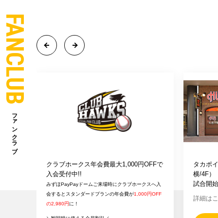
FANCLUB
ファンクラブ
クラブホークス年会費最大1,000円OFFで
タカポイ
入会受付中!!
横/4F）
試合開始
みずほPayPayドームご来場時にクラブホークスへ入
会するとスタンダードプランの年会費が
1,000円OFF
詳細は
の2,980円
に！