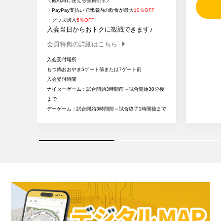
＼観戦時に使える会員割引／
・PayPay支払いで球場内の飲食が最大
10％OFF
・グッズ購入
5％OFF
入会当日からおトクに観戦できます♪
会員特典の詳細はこちら
入会受付場所
もつ鍋おおやま5ゲート前または7ゲート前
入会受付時間
ナイターゲーム：試合開始3時間前～試合開始30分後
まで
デーゲーム：試合開始3時間前～試合終了1時間後まで