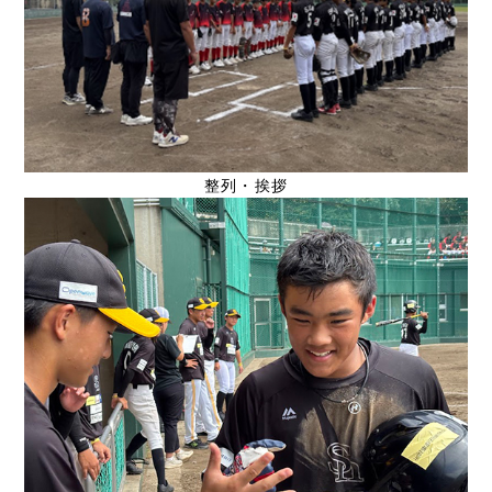
整列・挨拶