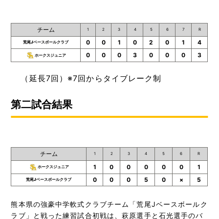
チーム
1
2
3
4
5
6
7
R
0
0
1
0
2
0
1
4
荒尾Jベースボールクラブ
0
0
0
3
0
0
0
3
ホークスジュニア
（延長7回）※7回からタイブレーク制
第二試合結果
チーム
1
2
3
4
5
6
R
1
0
0
0
0
0
1
ホークスジュニア
0
0
0
5
0
×
5
荒尾Jベースボールクラブ
熊本県の強豪中学軟式クラブチーム「荒尾Jベースボールク
ラブ」と戦った練習試合初戦は、萩原選手と石光選手のバ