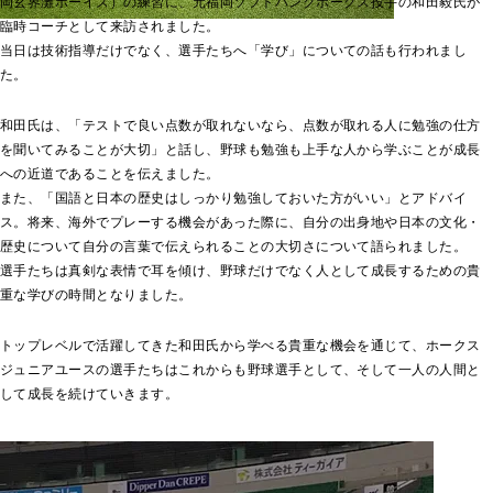
岡玄界灘ボーイズ）の練習に、元福岡ソフトバンクホークス投手の和田毅氏が
臨時コーチとして来訪されました。
当日は技術指導だけでなく、選手たちへ「学び」についての話も行われまし
た。
和田氏は、「テストで良い点数が取れないなら、点数が取れる人に勉強の仕方
を聞いてみることが大切」と話し、野球も勉強も上手な人から学ぶことが成長
への近道であることを伝えました。
また、「国語と日本の歴史はしっかり勉強しておいた方がいい」とアドバイ
ス。将来、海外でプレーする機会があった際に、自分の出身地や日本の文化・
歴史について自分の言葉で伝えられることの大切さについて語られました。
選手たちは真剣な表情で耳を傾け、野球だけでなく人として成長するための貴
重な学びの時間となりました。
トップレベルで活躍してきた和田氏から学べる貴重な機会を通じて、ホークス
ジュニアユースの選手たちはこれからも野球選手として、そして一人の人間と
して成長を続けていきます。