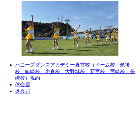
ハニーズダンスアカデミー直営校（ドーム校、筑後
校、箱崎校、小倉校、大野城校、新宮校、宮崎校、長
崎校）規約
休会届
退会届