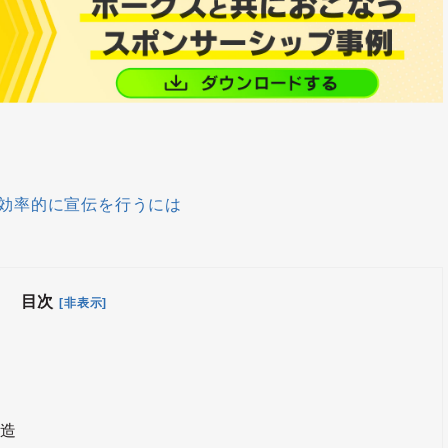
効率的に宣伝を行うには
目次
[非表示]
創造