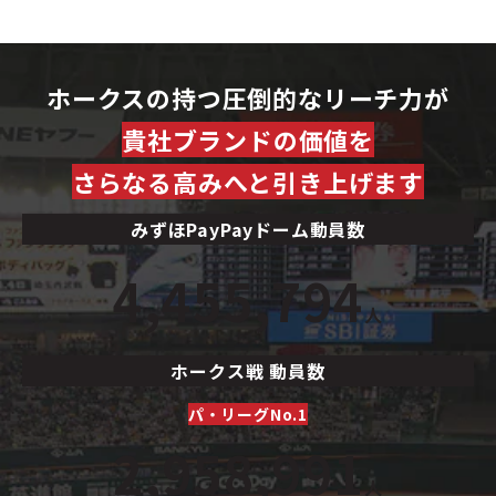
ホークスの持つ圧倒的なリーチ力が
貴社ブランドの価値を
さらなる高みへと引き上げます
みずほPayPayドーム動員数
4,455,794
人
ホークス戦 動員数
パ・リーグNo.1
2,958,991
人