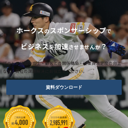
ホークス
スポンサーシップ
の
で
ビジネス
加速
？
を
させませんか
ブランド認知の向上・顧客との関係構築・従業員満足度の向上
など、貴社の課題解決にお役立てください。
資料ダウンロード