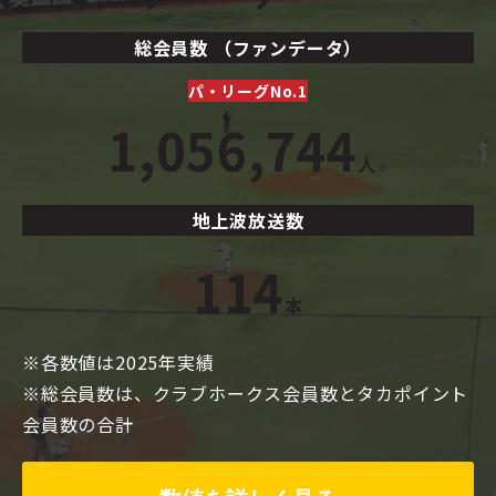
総会員数 （ファンデータ）
パ・リーグNo.1
1,056,744
人
※
地上波放送数
114
本
※各数値は2025年実績
※総会員数は、クラブホークス会員数とタカポイント
会員数の合計