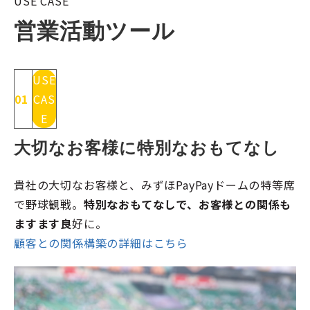
USE CASE
営業活動ツール
USE
01
CAS
E
大切なお客様に特別なおもてなし
貴社の大切なお客様と、みずほPayPayドームの特等席
で野球観戦。
特別なおもてなしで、お客様との関係も
ますます良
好に。
顧客との関係構築の詳細はこちら