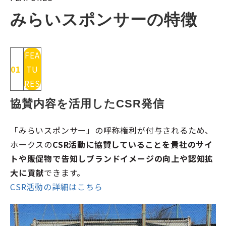
みらいスポンサーの特徴
FEA
01
TU
RES
協賛内容を活用したCSR発信
「みらいスポンサー」の呼称権利が付与されるため、
ホークスの
CSR活動に協賛していることを貴社のサイ
トや販促物で告知しブランドイメージの向上や認知拡
大に貢献
できます。
CSR活動の詳細はこちら