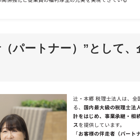
者（パートナー）”として、
辻󠄀・本郷 税理士法人は、全
る、
国内最大級の税理士法
計をはじめ、事業承継・相続
ス
を提供しています。
「
お客様の伴走者（パート