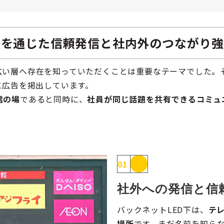
出を通じた信頼発信と社内外のつながり
広い層へ存在を知っていただくことは重要なテーマでした。
に広告を掲出しています。
信の場
であると同時に、
社員が同じ話題を共有できるコミュ
01
社外への発信と信
バックネットLED下は、
テ
場所
です。まだ名前を知ら