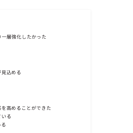
り一層強化したかった
が見込める
感を高めることができた
ている
いる