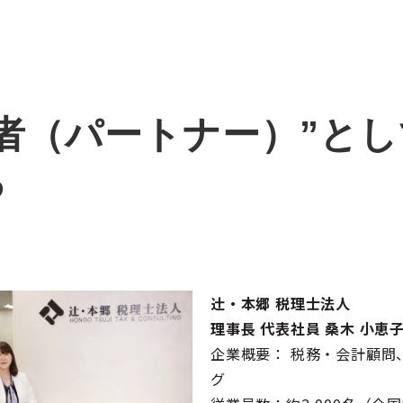
者（パートナー）”と
る
辻󠄀・本郷 税理士法人
理事長 代表社員 桑木 小恵子
企業概要： 税務・会計顧問
グ