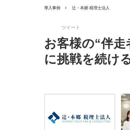
導入事例
辻󠄀・本郷 税理士法人
ツイート
お客様の“伴走
に挑戦を続け