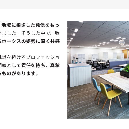
「
地域に根ざした発信をもっ
いました。そうした中で、
地
るホークスの姿勢に深く共感
挑戦を続けるプロフェッショ
門家として責任を持ち、真摯
るものがあります
。