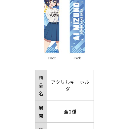
商
アクリルキーホル
品
ダー
名
展
全2種
開