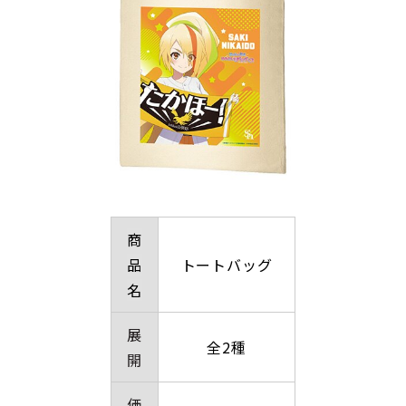
商
品
トートバッグ
名
展
全2種
開
価