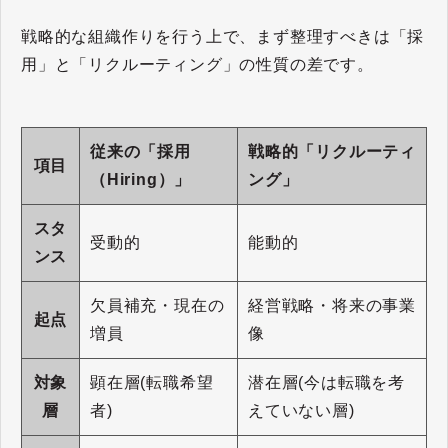
戦略的な組織作りを行う上で、まず整理すべきは「採
用」と「リクルーティング」の性質の差です。
従来の「採用
戦略的「リクルーティ
項目
（Hiring）」
ング」
スタ
受動的
能動的
ンス
欠員補充・現在の
経営戦略・将来の事業
起点
増員
像
対象
顕在層(転職希望
潜在層(今は転職を考
層
者)
えていない層)