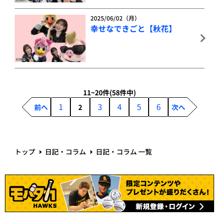
2025/06/02（月）
幸せなできごと【秋花】
11~20件
(58件中)
1
3
4
5
6
前へ
2
次へ
トップ
日記・コラム
日記・コラム 一覧