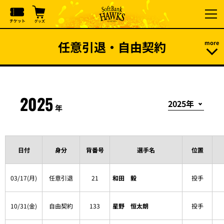
任意引退・自由契約
2025
年
日付
身分
背番号
選手名
位置
03/17(月)
任意引退
21
和田 毅
投手
10/31(金)
自由契約
133
星野 恒太朗
投手