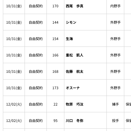
10/31(金)
自由契約
170
西尾 歩真
内野手
10/31(金)
自由契約
144
シモン
外野手
10/31(金)
自由契約
154
生海
外野手
10/31(金)
自由契約
166
重松 凱人
外野手
10/31(金)
自由契約
168
佐藤 航太
外野手
10/31(金)
自由契約
173
オスーナ
外野手
12/02(火)
自由契約
22
牧原 巧汰
捕手
保
12/02(火)
自由契約
95
川口 冬弥
投手
保