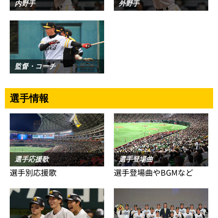
内野手
外野手
監督・コーチ
選手情報
選手応援歌
選手登場曲
選手別応援歌
選手登場曲やBGMなど