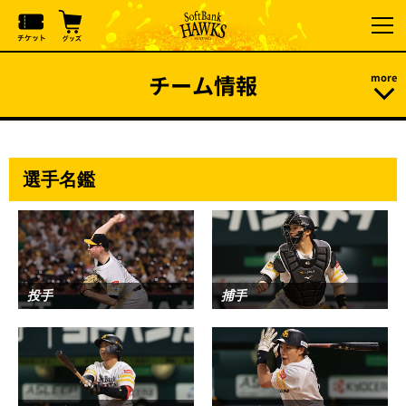
チーム情報
選手名鑑
投手
捕手