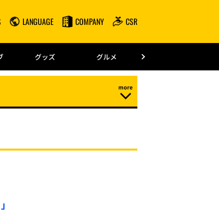
S
LANGUAGE
COMPANY
CSR
みずほPayPay
ブ
グッズ
グルメ
ドーム情報
！」