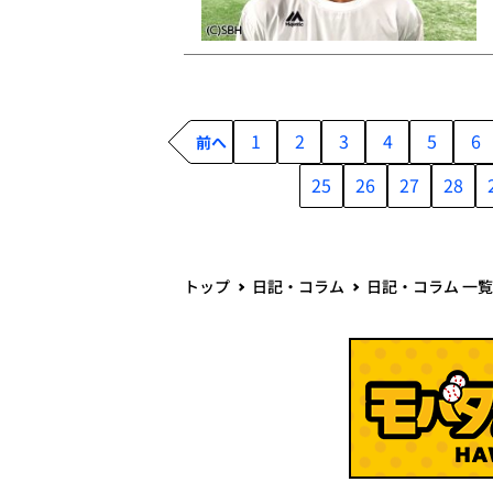
1
2
3
4
5
6
前へ
25
26
27
28
トップ
日記・コラム
日記・コラム 一覧