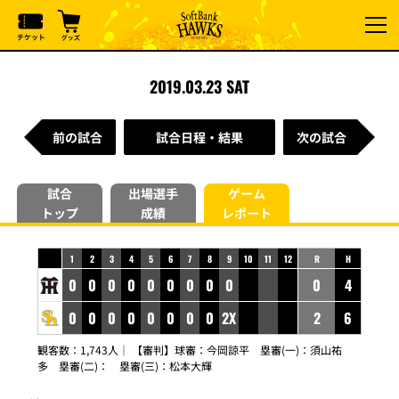
2019.03.23 SAT
前の試合
試合日程・結果
次の試合
試合
出場選手
ゲーム
トップ
成績
レポート
1
2
3
4
5
6
7
8
9
10
11
12
R
H
0
0
0
0
0
0
0
0
0
0
4
0
0
0
0
0
0
0
0
2X
2
6
観客数：1,743人｜ 【審判】球審：今岡諒平 塁審(一)：須山祐
多 塁審(二)： 塁審(三)：松本大輝