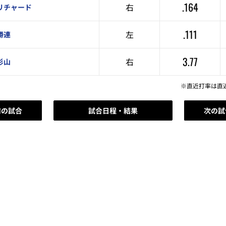
.164
右
リチャード
.111
左
勝連
3.77
右
杉山
※直近打率は直
前の試合
試合日程・結果
次の試