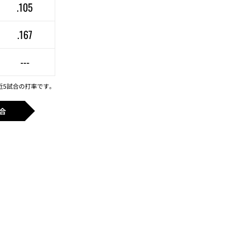
.105
.167
---
近5試合の打率です。
合