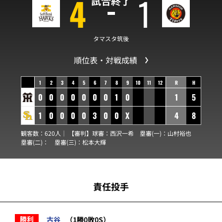
4
1
試合終了
タマスタ筑後
順位表・対戦成績
1
2
3
4
5
6
7
8
9
10
11
12
R
H
0
0
0
0
0
0
0
1
0
1
5
1
0
0
0
0
3
0
0
X
4
8
観客数：620人｜ 【審判】球審：
西沢一希
塁審(一)：
山村裕也
塁審(二)：
塁審(三)：
松本大輝
責任投手
勝利
古谷
（1勝0敗0S）