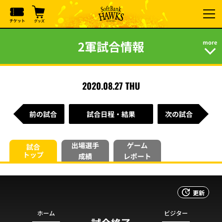
2軍試合情報
2020.08.27 THU
前の試合
試合日程・結果
次の試合
出場選手
ゲーム
試合
トップ
成績
レポート
更新
ホーム
ビジター