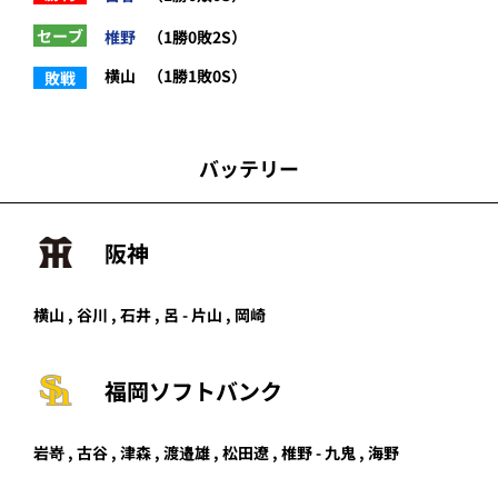
セーブ
椎野
（1勝0敗2S）
横山
（1勝1敗0S）
敗戦
バッテリー
阪神
横山 , 谷川 , 石井 , 呂 - 片山 , 岡崎
福岡ソフトバンク
岩嵜
,
古谷
,
津森
,
渡邉雄
,
松田遼
,
椎野
-
九鬼
,
海野