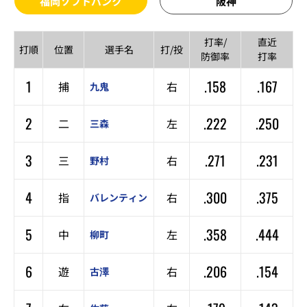
福岡ソフトバンク
阪神
打率/
直近
打順
位置
選手名
打/投
防御率
打率
1
.158
.167
捕
右
九鬼
2
.222
.250
二
左
三森
3
.271
.231
三
右
野村
4
.300
.375
指
右
バレンティン
5
.358
.444
中
左
柳町
6
.206
.154
遊
右
古澤