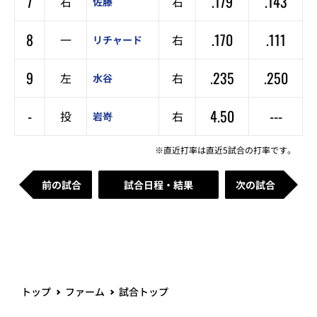
7
.179
.143
右
右
佐藤
8
.170
.111
一
右
リチャード
9
.235
.250
左
右
水谷
-
4.50
---
投
右
岩嵜
※直近打率は直近5試合の打率です。
前の試合
試合日程・結果
次の試合
トップ
ファーム
試合トップ