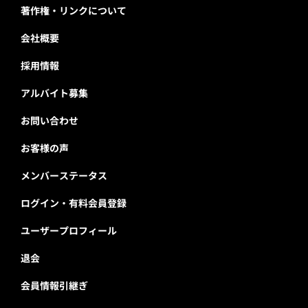
著作権・リンクについて
会社概要
採用情報
アルバイト募集
お問い合わせ
お客様の声
メンバーステータス
ログイン・有料会員登録
ユーザープロフィール
退会
会員情報引継ぎ