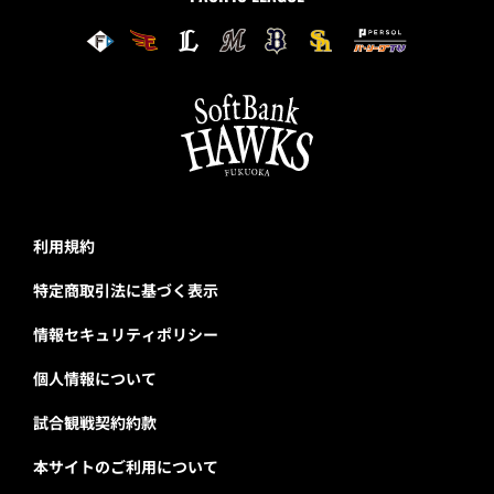
利用規約
特定商取引法に基づく表示
情報セキュリティポリシー
個人情報について
試合観戦契約約款
本サイトのご利用について