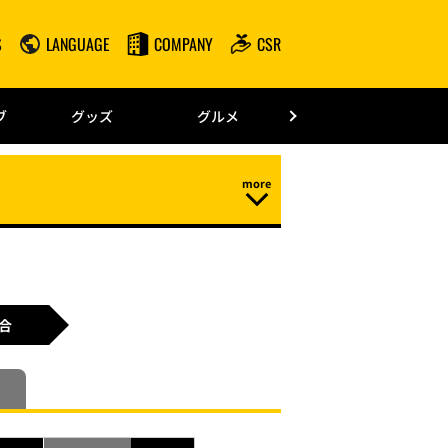
S
LANGUAGE
COMPANY
CSR
みずほPayPay
ブ
グッズ
グルメ
ドーム情報
合