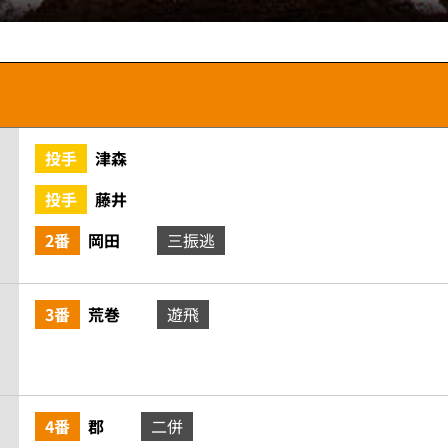
投手
津森
投手
藤井
2番
岡田
三振逃
3番
荒巻
遊飛
4番
郡
二併