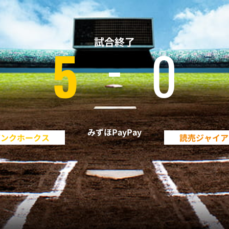
試合終了
5
0
みずほPayPay
バンクホークス
読売ジャイア