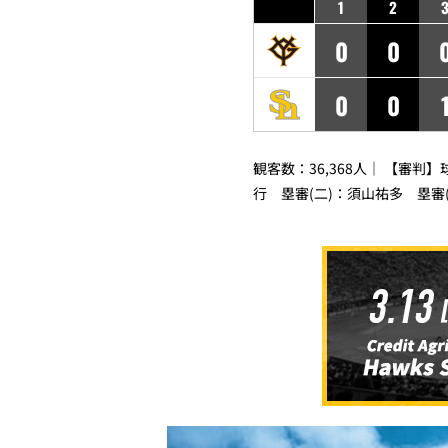
1
2
0
0
0
0
観客数：36,368人｜ 【審判
行 塁審(二)：須山祐多 塁審