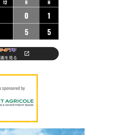
12
R
H
0
1
5
5
動画を見る