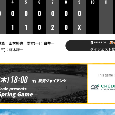
3
4
5
6
7
8
9
10
11
0
0
0
0
0
0
0
1
1
1
0
2
0
X
】球審：山村裕也 塁審(一)：白井一
ダイジェスト
(三)：梅木謙一