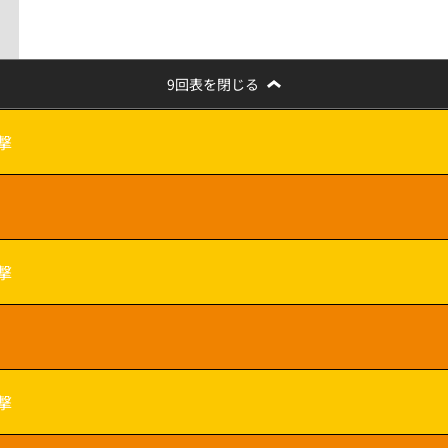
9回表を閉じる
撃
撃
撃