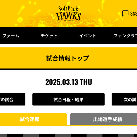
SN
ファーム
チケット
イベント
ファンクラ
試合情報トップ
2025.03.13 THU
前の試合
試合日程・結果
次の試
試合速報
出場選手
成績