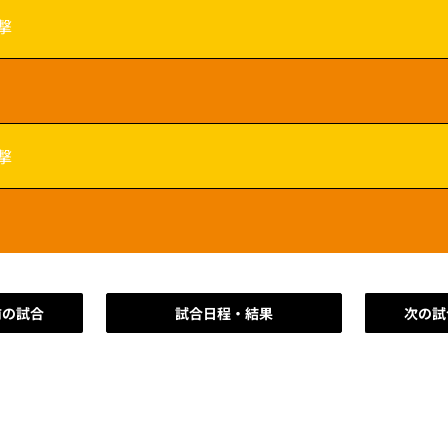
撃
撃
前の試合
試合日程・結果
次の試