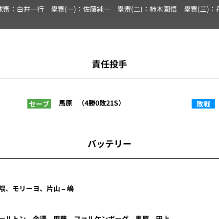
球審：
白井一行
塁審(一)：
佐藤純一
塁審(二)：
柿木園悟
塁審(三)：
責任投手
馬原
（4勝0敗21S）
セーブ
敗戦
バッテリー
隈、モリーヨ、片山 – 嶋
ールトン、金澤、甲藤、ファルケンボーグ、馬原 – 田上