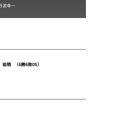
丹波幸一
岩隈
（6勝6敗0S）