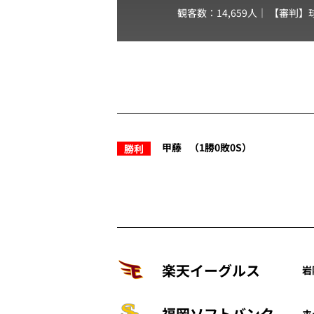
観客数：14,659人｜ 【審判】
甲藤
（1勝0敗0S）
勝利
楽天イーグルス
岩
福岡ソフトバンク
ホ