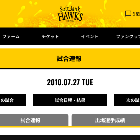
SN
ファーム
チケット
イベント
ファンクラ
試合速報
2010.07.27 TUE
前の試合
試合日程・結果
次の試
試合速報
出場選手
成績