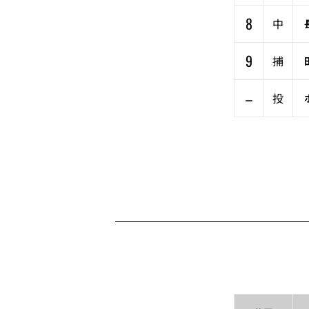
8
中
9
捕
–
投