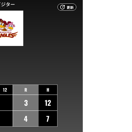
ビジター
更新
12
R
H
3
12
4
7