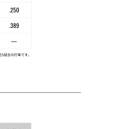
.250
.389
—
近5試合の打率です。