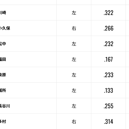
.322
左
川崎
.266
右
小久保
.232
左
松中
.167
左
福田
.233
左
柴原
.133
左
城所
.255
左
長谷川
.314
右
多村