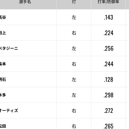
選手名
打
打率/
防御率
.143
左
髙谷
.224
右
田上
.256
左
ペタジーニ
.244
右
森本
.128
左
明石
.298
左
本多
.272
右
オーティズ
.265
右
松田