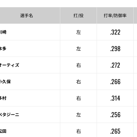
選手名
打/投
打率/
防御率
.322
左
川崎
.298
左
本多
.272
右
オーティズ
.266
右
小久保
.314
右
多村
.256
左
ペタジーニ
.265
右
松田