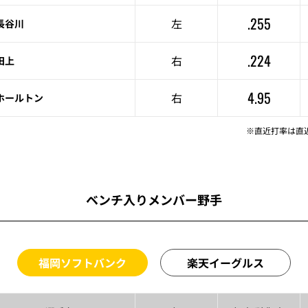
.255
左
長谷川
.224
右
田上
4.95
右
ホールトン
※直近打率は直
ベンチ入りメンバー野手
福岡ソフトバンク
楽天イーグルス