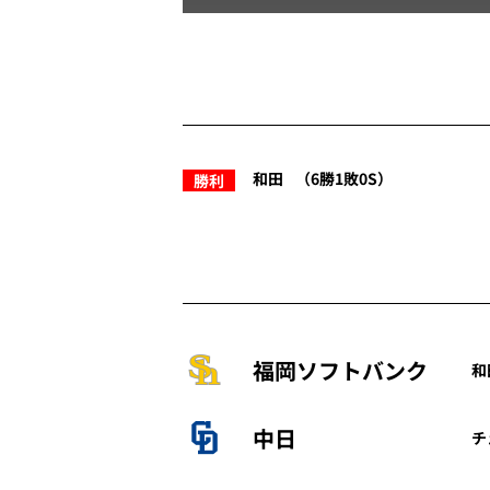
和田
（6勝1敗0S）
勝利
福岡ソフトバンク
和
中日
チ