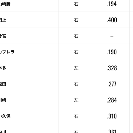
.194
右
山崎勝
.400
右
田上
–
右
今宮
.190
右
カブレラ
.328
左
本多
.277
右
松田
.284
左
川崎
.310
右
小久保
.361
右
内川