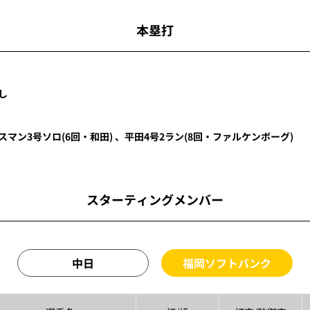
本塁打
し
スマン
3号ソロ
(6回・
和田
)
、
平田
4号2ラン
(8回・
ファルケンボーグ
)
スターティングメンバー
中日
福岡ソフトバンク