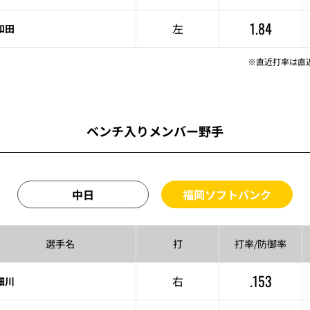
1.84
左
和田
※直近打率は直
ベンチ入りメンバー野手
中日
福岡ソフトバンク
選手名
打
打率/
防御率
.153
右
細川