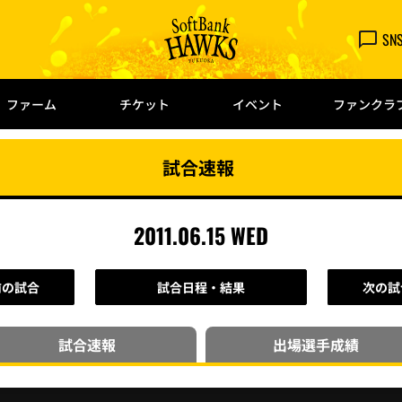
SN
ファーム
チケット
イベント
ファンクラ
試合速報
2011.06.15 WED
前の試合
試合日程・結果
次の試
試合速報
出場選手
成績