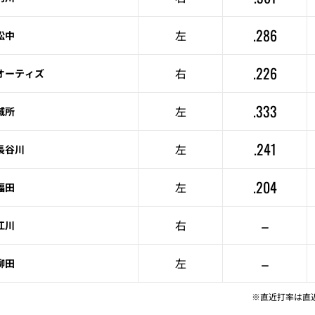
.286
左
松中
.226
右
オーティズ
.333
左
城所
.241
左
長谷川
.204
左
福田
–
右
江川
–
左
柳田
※直近打率は直