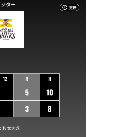
ビジター
更新
12
R
H
5
10
3
8
：
杉本大成