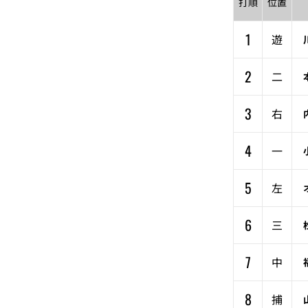
打順
位置
1
遊
2
二
3
右
4
一
5
左
6
三
7
中
8
捕