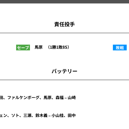
責任投手
馬原
（1勝1敗8S）
セーブ
敗戦
バッテリー
田、ファルケンボーグ、馬原、森福 – 山崎
ェン、ソト、三瀬、鈴木義 – 小山桂、田中