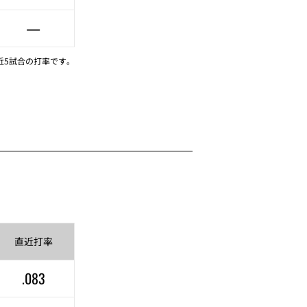
—
近5試合の打率です。
直近
打率
.083