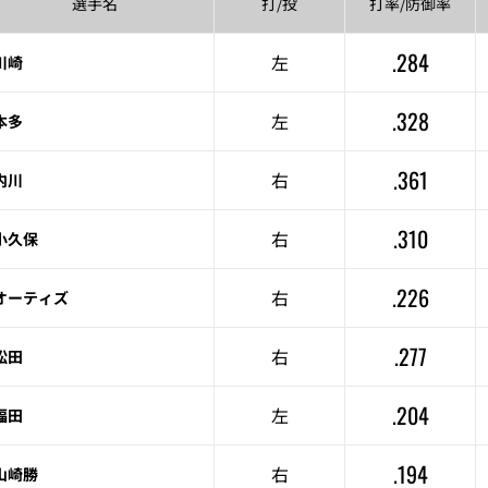
選手名
打/投
打率/
防御率
.284
左
川崎
.328
左
本多
.361
右
内川
.310
右
小久保
.226
右
オーティズ
.277
右
松田
.204
左
福田
.194
右
山崎勝