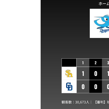
ホー
1
2
1
0
0
0
観客数：30,673人｜ 【審判】