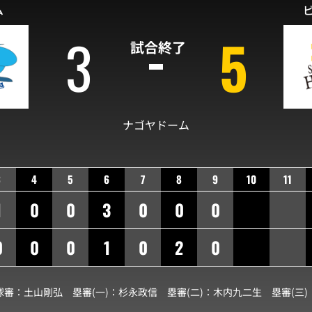
ム
3
5
試合終了
ナゴヤドーム
3
4
5
6
7
8
9
10
11
1
0
0
3
0
0
0
0
0
0
1
0
2
0
球審：
土山剛弘
塁審(一)：
杉永政信
塁審(二)：
木内九二生
塁審(三)