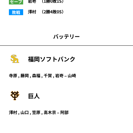
岩嵜
（1勝0敗1S）
セーブ
澤村
（2勝4敗0S）
敗戦
バッテリー
福岡ソフトバンク
寺原 , 藤岡 , 森福 , 千賀 , 岩嵜 – 山崎
巨人
澤村 , 山口 , 笠原 , 高木京 – 阿部