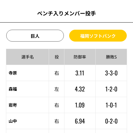
ベンチ入りメンバー投手
巨人
福岡ソフトバンク
選手名
投
防御率
勝敗S
3.11
3-3-0
右
寺原
4.32
1-2-0
左
森福
1.09
1-0-1
右
岩嵜
6.94
0-2-0
右
山中