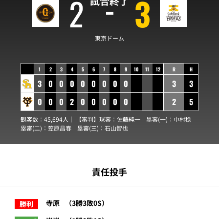
2
3
試合終了
東京ドーム
1
2
3
4
5
6
7
8
9
10
11
12
R
H
3
0
0
0
0
0
0
0
0
3
3
0
0
0
2
0
0
0
0
0
2
5
観客数：45,694人｜ 【審判】球審：
佐藤純一
塁審(一)：
中村稔
塁審(二)：
笠原昌春
塁審(三)：
石山智也
責任投手
寺原
（3勝3敗0S）
勝利