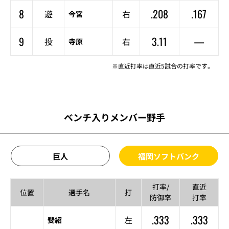
8
.208
.167
遊
右
今宮
9
3.11
—
投
右
寺原
※直近打率は直近5試合の打率です。
ベンチ入りメンバー野手
巨人
福岡ソフトバンク
打率/
直近
位置
選手名
打
防御率
打率
.333
.333
左
斐紹