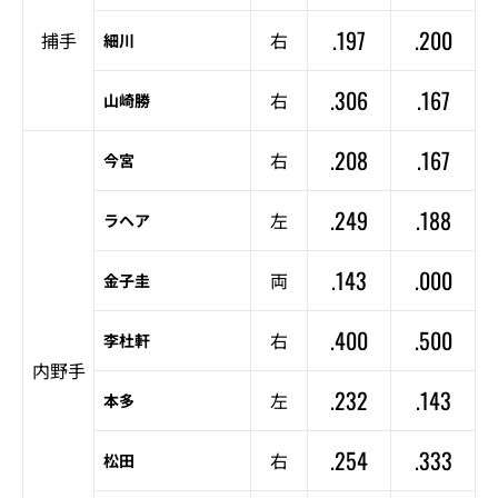
.197
.200
捕手
右
細川
.306
.167
右
山崎勝
.208
.167
右
今宮
.249
.188
左
ラヘア
.143
.000
両
金子圭
.400
.500
右
李杜軒
内野手
.232
.143
左
本多
.254
.333
右
松田