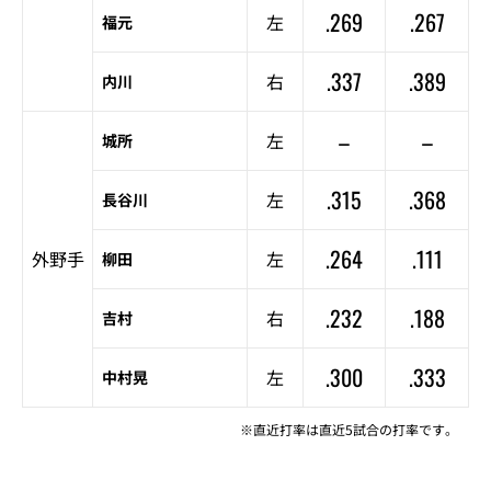
.269
.267
左
福元
.337
.389
右
内川
–
–
左
城所
.315
.368
左
長谷川
.264
.111
外野手
左
柳田
.232
.188
右
吉村
.300
.333
左
中村晃
※直近打率は直近5試合の打率です。