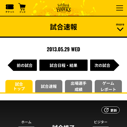
試合速報
2013.05.29 WED
前の試合
試合日程・結果
次の試合
出場選手
ゲーム
試合
試合速報
トップ
成績
レポート
更新
ホーム
ビジター