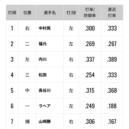
打率/
直近
打順
位置
選手名
打/投
防御率
打率
1
.300
.333
右
左
中村晃
2
.269
.267
二
左
福元
3
.337
.389
左
右
内川
4
.254
.333
三
右
松田
5
.315
.368
中
左
長谷川
6
.249
.188
一
左
ラヘア
7
.306
.167
捕
右
山崎勝