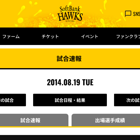
SN
ファーム
チケット
イベント
ファンクラ
試合速報
2014.08.19 TUE
前の試合
試合日程・結果
次の試
試合速報
出場選手
成績