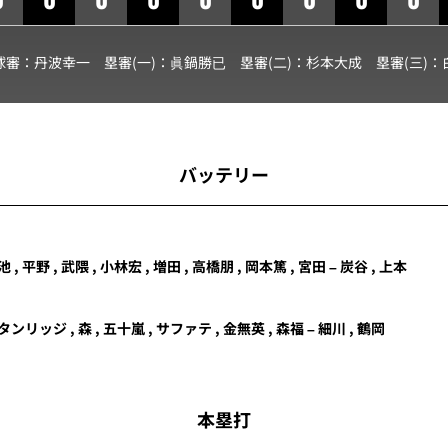
球審：
丹波幸一
塁審(一)：
眞鍋勝已
塁審(二)：
杉本大成
塁審(三)：
バッテリー
 , 平野 , 武隈 , 小林宏 ,
増田
, 高橋朋 , 岡本篤 , 宮田 – 炭谷 , 上本
タンリッジ , 森 , 五十嵐 , サファテ , 金無英 , 森福 – 細川 , 鶴岡
本塁打