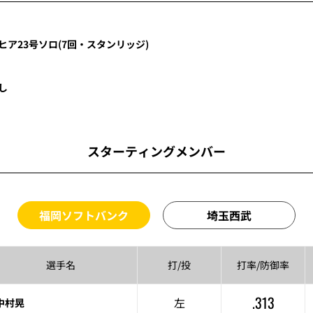
ヒア
23号ソロ
(7回・
スタンリッジ
)
し
スターティングメンバー
福岡ソフトバンク
埼玉西武
選手名
打/投
打率/
防御率
.313
左
中村晃