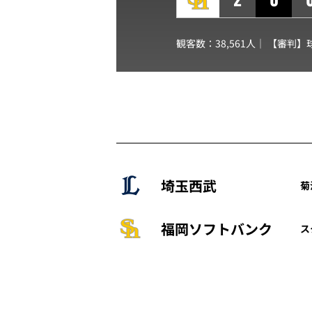
観客数：38,561人｜ 【審判】
埼玉西武
菊池
福岡ソフトバンク
ス