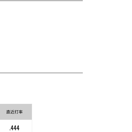
直近
打率
.444