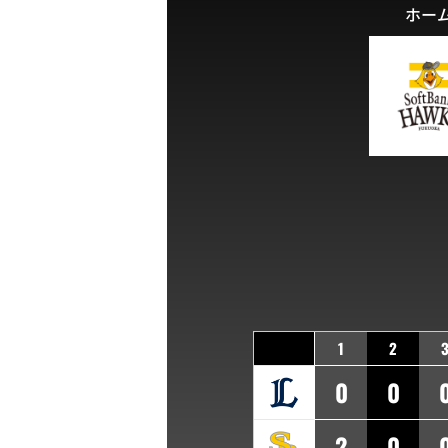
ホー
1
2
0
0
2
0