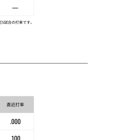
—
近5試合の打率です。
直近
打率
.000
.100