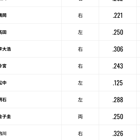
.221
右
鶴岡
.250
左
髙田
.306
右
李大浩
.243
右
今宮
.125
左
松中
.288
左
明石
.250
両
金子圭
.326
右
内川