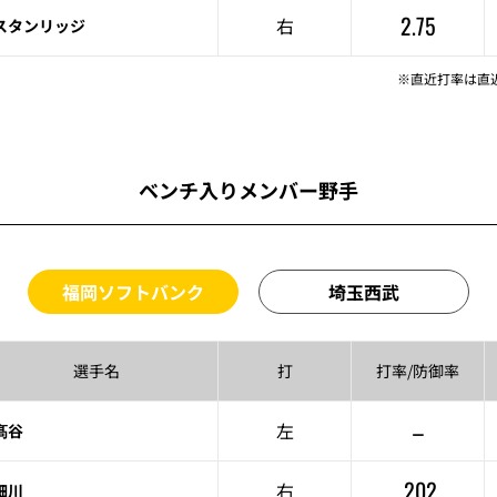
2.75
右
スタンリッジ
※直近打率は直
ベンチ入りメンバー野手
福岡ソフトバンク
埼玉西武
選手名
打
打率/
防御率
–
左
髙谷
.202
右
細川