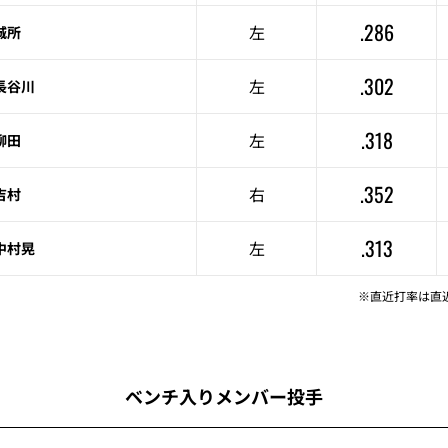
.286
左
城所
.302
左
長谷川
.318
左
柳田
.352
右
吉村
.313
左
中村晃
※直近打率は直
ベンチ入りメンバー投手