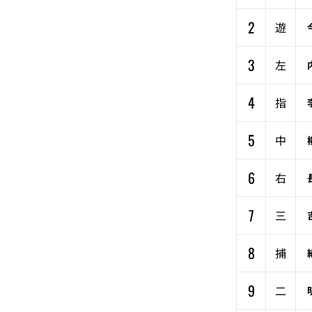
2
遊
3
左
4
指
5
中
6
右
7
三
8
捕
9
二