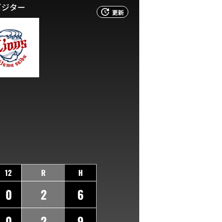
ビジター
更新
12
R
H
0
2
6
0
2
9