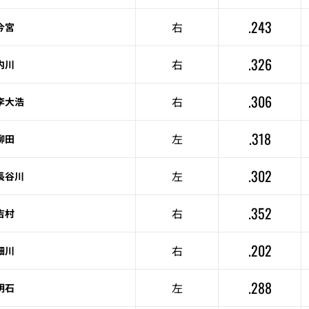
.243
右
今宮
.326
右
内川
.306
右
李大浩
.318
左
柳田
.302
左
長谷川
.352
右
吉村
.202
右
細川
.288
左
明石