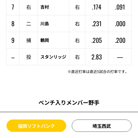
7
.174
.091
右
右
吉村
8
.231
.000
二
右
川島
9
.205
.200
捕
右
鶴岡
–
2.83
—
投
右
スタンリッジ
※直近打率は直近5試合の打率です。
ベンチ入りメンバー野手
福岡ソフトバンク
埼玉西武