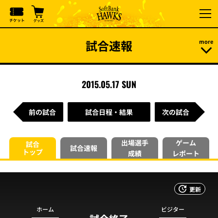
試合速報
2015.05.17 SUN
前の試合
試合日程・結果
次の試合
出場選手
ゲーム
試合
試合速報
トップ
成績
レポート
更新
ホーム
ビジター