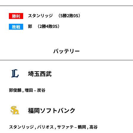
スタンリッジ
（5勝2敗0S）
勝利
郭
（2勝4敗0S）
敗戦
バッテリー
埼玉西武
郭俊麟 ,
増田
– 炭谷
福岡ソフトバンク
スタンリッジ , バリオス , サファテ – 鶴岡 , 高谷