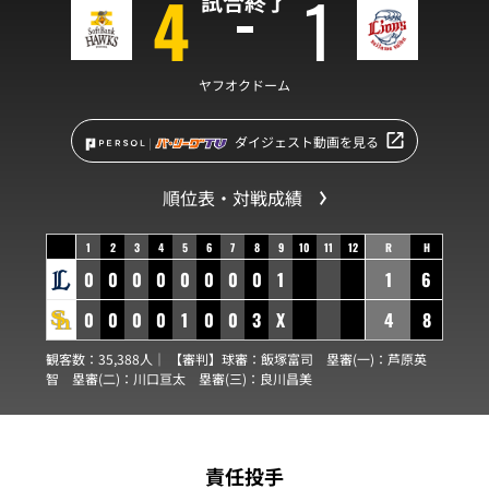
4
1
試合終了
ヤフオクドーム
ダイジェスト動画を見る
順位表・対戦成績
1
2
3
4
5
6
7
8
9
10
11
12
R
H
0
0
0
0
0
0
0
0
1
1
6
0
0
0
0
1
0
0
3
X
4
8
観客数：35,388人｜ 【審判】球審：
飯塚富司
塁審(一)：
芦原英
智
塁審(二)：
川口亘太
塁審(三)：
良川昌美
責任投手