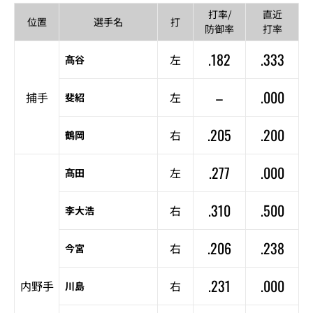
打率/
直近
位置
選手名
打
防御率
打率
.182
.333
左
髙谷
–
.000
捕手
左
斐紹
.205
.200
右
鶴岡
.277
.000
左
髙田
.310
.500
右
李大浩
.206
.238
右
今宮
.231
.000
内野手
右
川島