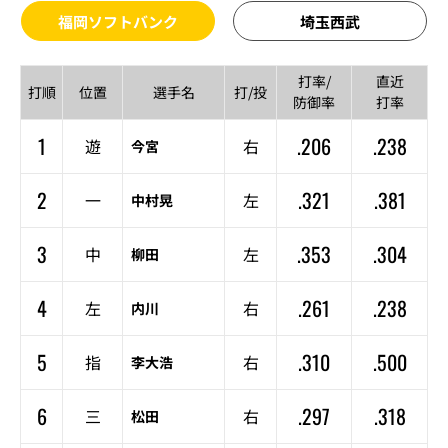
福岡ソフトバンク
埼玉西武
打率/
直近
打順
位置
選手名
打/投
防御率
打率
1
.206
.238
遊
右
今宮
2
.321
.381
一
左
中村晃
3
.353
.304
中
左
柳田
4
.261
.238
左
右
内川
5
.310
.500
指
右
李大浩
6
.297
.318
三
右
松田