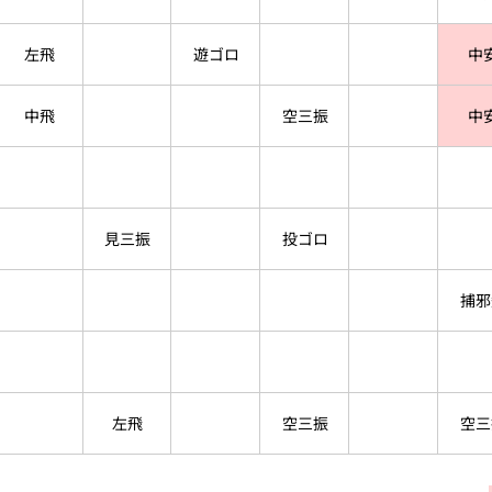
左飛
遊ゴロ
中
中飛
空三振
中
見三振
投ゴロ
捕邪
左飛
空三振
空三