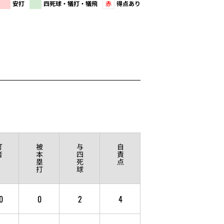
安打
四死球・犠打・犠飛
赤
得点あり
打
被
与
自
者
本
四
責
塁
死
点
打
球
0
0
2
4