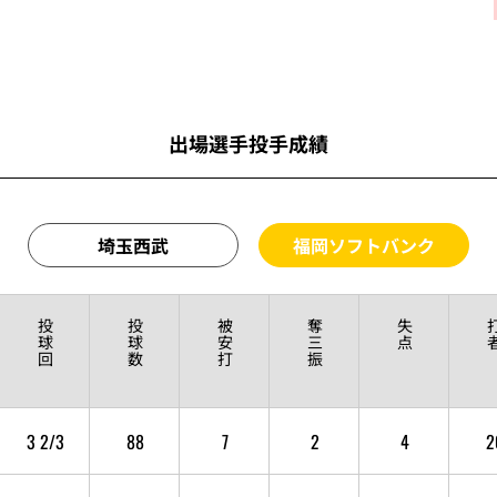
出場選手投手成績
埼玉西武
福岡ソフトバンク
投
投
被
奪
失
球
球
安
三
点
回
数
打
振
3 2/3
88
7
2
4
2