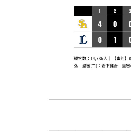
1
2
4
0
0
1
観客数：14,786人｜ 【審判】
弘
塁審(二)：
岩下健吾
塁審(