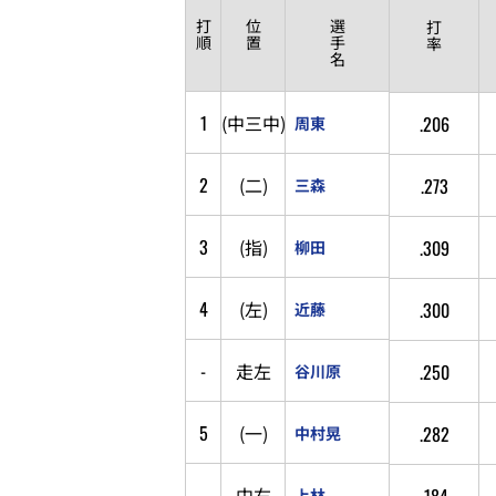
打
位
選
打
順
置
手
率
名
1
(
中
三
中
)
.206
周東
2
(
二
)
.273
三森
3
(
指
)
.309
柳田
4
(
左
)
.300
近藤
-
走
左
.250
谷川原
5
(
一
)
.282
中村晃
-
中
右
.184
上林