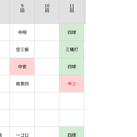
9
10
11
12
回
回
回
回
中飛
四球
空三振
三犠打
中安
四球
故意四
中２
飛
一ゴロ
四球