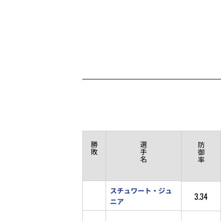
勝
選
防
敗
手
御
名
率
スチュワート・ジュ
3.34
ニア