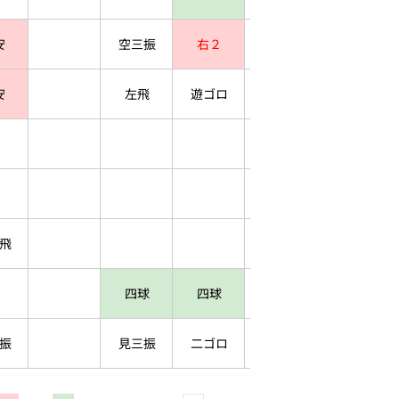
安
空三振
右２
安
左飛
遊ゴロ
飛
四球
四球
振
見三振
二ゴロ