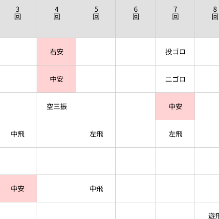
3
4
5
6
7
8
回
回
回
回
回
回
右安
投ゴロ
中安
二ゴロ
空三振
中安
中飛
左飛
左飛
中安
中飛
遊