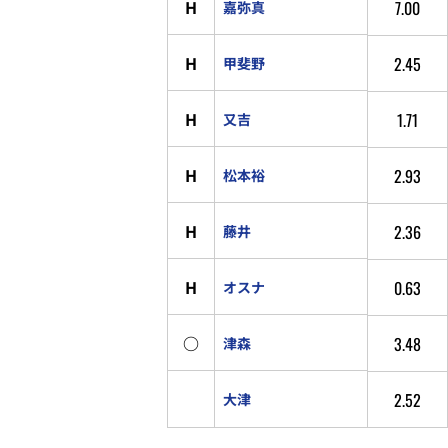
H
7.00
嘉弥真
H
2.45
甲斐野
H
1.71
又吉
H
2.93
松本裕
H
2.36
藤井
H
0.63
オスナ
○
3.48
津森
2.52
大津