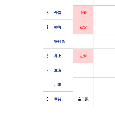
6
今宮
中安
7
柳町
左安
-
野村勇
8
井上
左安
-
生海
-
川瀬
9
甲斐
空三振