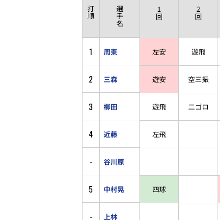
打
選
1
2
順
手
回
回
名
1
周東
左安
遊飛
2
三森
遊安
空三振
3
柳田
遊飛
二ゴロ
4
近藤
左飛
-
谷川原
5
中村晃
四球
-
上林