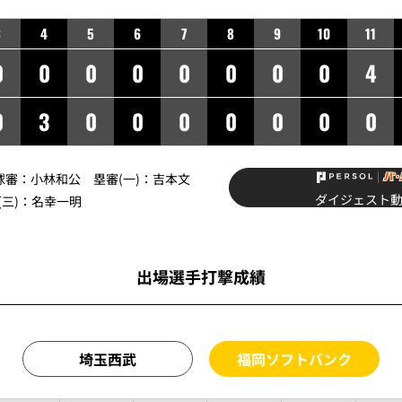
3
4
5
6
7
8
9
10
11
0
0
0
0
0
0
0
0
4
0
3
0
0
0
0
0
0
0
球審：
小林和公
塁審(一)：
吉本文
ダイジェスト
三)：
名幸一明
出場選手打撃成績
埼玉西武
福岡ソフトバンク