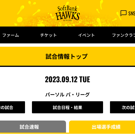
SN
ファーム
チケット
イベント
ファンクラ
試合情報トップ
2023.09.12 TUE
パーソル パ・リーグ
前の試合
試合日程・結果
次の試
試合速報
出場選手
成績