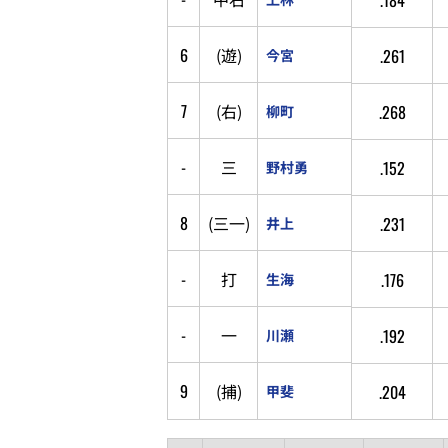
6
(
遊
)
.261
今宮
7
(
右
)
.268
柳町
-
三
.152
野村勇
8
(
三
一
)
.231
井上
-
打
.176
生海
-
一
.192
川瀬
9
(
捕
)
.204
甲斐