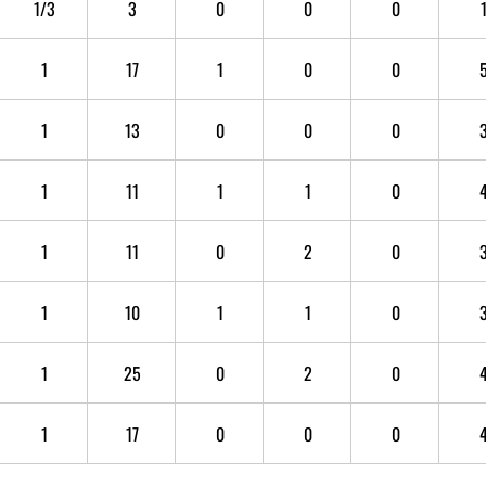
1/3
3
0
0
0
1
17
1
0
0
1
13
0
0
0
1
11
1
1
0
1
11
0
2
0
1
10
1
1
0
1
25
0
2
0
1
17
0
0
0