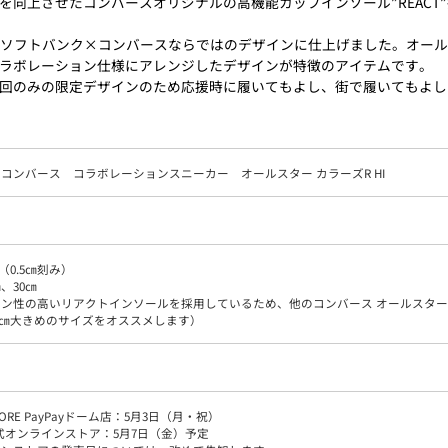
を向上させたコンバースオリジナルの高機能カップインソール”REACT
を、ソフトバンク×コンバースならではのデザインに仕上げました。オー
ラボレーション仕様にアレンジしたデザインが特徴のアイテムです。
回のみの限定デザインのため応援時に履いてもよし、街で履いてもよし
コンバース コラボレーションスニーカー オールスター カラーズR HI
㎝（0.5㎝刻み）
㎝、30㎝
ョン性の高いリアクトインソールを採用しているため、他のコンバース オールスタ
～1㎝大きめのサイズをオススメします）
STORE PayPayドーム店：5月3日（月・祝）
公式オンラインストア：5月7日（金）予定