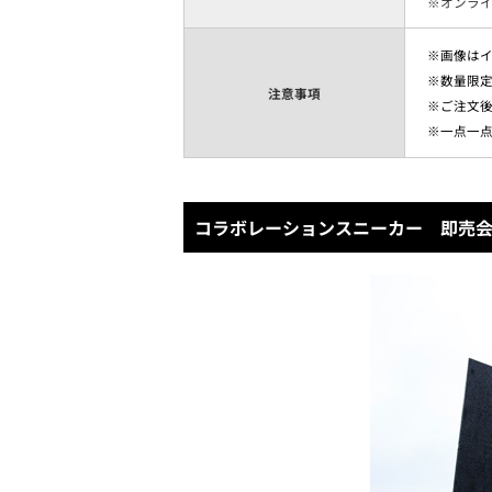
※オンラ
※画像は
※数量限
注意事項
※ご注文
※一点一
コラボレーションスニーカー 即売