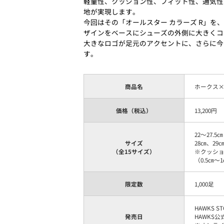
軽量性、クッション性、フィット性、通気性
地が実現します。
今回はその「オールスター カラーズ R」
ザインをベースにシューズの外側に大きくコ
大きなロゴが足元のアクセントに、さらに今
す。
商品名
ホークス×
価格（税込）
13,200円
22～27.5
サイズ
28㎝、29
（全15サイズ）
※クッシ
（0.5㎝
限定数
1,000足
HAWKS 
発売日
HAWKS