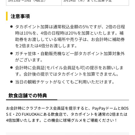
注意事項
タカポイント加算は通常税込金額の5%ですが、2倍の日程
時は10%を、4倍の日程時は20%を加算といたします。補
助券をお渡ししている場所や売り子は、お会計時に補助券
を2倍または4倍分お渡しします。
ガチャ筐体・自動販売機など一部タカポイント加算対象外
がございます。
会計時に会員証(モバイル会員証も可)の提示をお願いしま
す。会計後の提示ではタカポイントを加算できません。
当日の観戦チケットがなくてもご利用いただけます。
飲食店舗での特典
お会計時にクラブホークス会員証を提示すると、PayPayドームとBOS
S E・ZO FUKUOKAにある飲食店で、タカポイントを通常の2倍または
4倍加算いたします。この機会に球場グルメをご堪能ください！