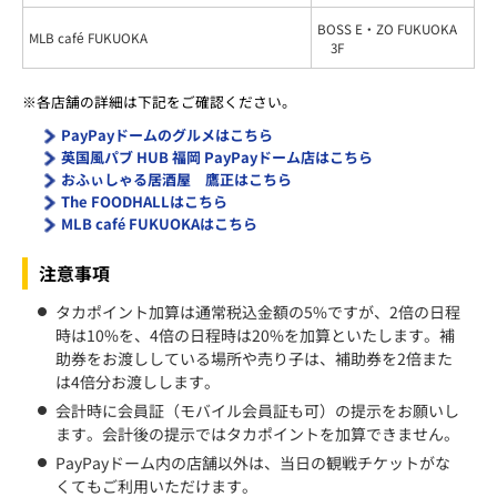
BOSS E・ZO FUKUOKA
MLB café FUKUOKA
3F
※各店舗の詳細は下記をご確認ください。
PayPayドームのグルメはこちら
英国風パブ HUB 福岡 PayPayドーム店はこちら
おふぃしゃる居酒屋 鷹正はこちら
The FOODHALLはこちら
MLB café FUKUOKAはこちら
注意事項
タカポイント加算は通常税込金額の5%ですが、2倍の日程
時は10%を、4倍の日程時は20%を加算といたします。補
助券をお渡ししている場所や売り子は、補助券を2倍また
は4倍分お渡しします。
会計時に会員証（モバイル会員証も可）の提示をお願いし
ます。会計後の提示ではタカポイントを加算できません。
PayPayドーム内の店舗以外は、当日の観戦チケットがな
くてもご利用いただけます。