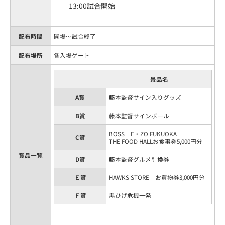
13:00試合開始
配布時間
開場～試合終了
配布場所
各入場ゲート
景品名
A賞
藤本監督サイン入りグッズ
B賞
藤本監督サインボール
BOSS E・ZO FUKUOKA
C賞
THE FOOD HALLお食事券5,000円分
賞品一覧
D賞
藤本監督グルメ引換券
Ｅ賞
HAWKS STORE お買物券3,000円分
Ｆ賞
黒ひげ危機一発