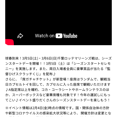
球春到来！3月5日(土)・3月6日(日)千葉ロッテマリーンズ戦は、シーズ
ンスタートデーを開催！！3月5日（土）は「シーズンスタートセレモ
ニー」を実施します。また、両日入場者全員に豪華賞品が当たる「監
督ひげスクラッチくじ」を配布♪
さらに、「席ガチャチケット」が新登場！座席はランダムで、観戦当
日カプセルトイを回して、カプセルに入った座席で観戦いただけます
♪A指定席以上を確約、コカ・コーラシートやホームランテラスのほ
か、スーパーボックスなど豪華席種も対象です！今年の運試しにもっ
てこい♪イベント盛りだくさんのシーズンスタートデーを楽しもう！
※イベント情報は2月4日(金)時点の情報です。国・関係自治体の方針
や新型コロナウイルスの感染拡大状況等により、 開催方針は変更とな