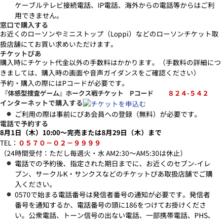
ケーブルテレビ接続電話、IP電話、海外からの電話等からはご利
用できません。
窓口で購入する
お近くのローソンやミニストップ（Loppi）などのローソンチケット取
扱店舗にてお買い求めいただけます。
チケットぴあ
購入時にチケット代金以外の手数料はかかります。（手数料の詳細につ
きましては、購入時の画面や音声ガイダンスをご確認ください）
予約・購入の際にはPコードが必要です。
『体感型捜査ゲーム』ホークス戦チケット Pコード
８２４-５４２
インターネットで購入する
ご利用の際は事前にぴあ会員への登録（無料）が必要です。
電話で予約する
8月1日（木）10:00～完売または8月29日（木）まで
TEL：
０５７０－０２－９９９９
（24時間受付：ただし毎週火・水 AM2:30～AM5:30は休止）
電話での予約後、指定された期日までに、お近くのセブン-イレ
ブン、サークルK・サンクスなどのチケットぴあ取扱店舗でご購
入ください。
0570で始まる電話番号は発信者番号の通知が必要です。発信者
番号を通知するか、電話番号の頭に186をつけてお掛けくださ
い。公衆電話、トーン信号の出ない電話、一部携帯電話、PHS、