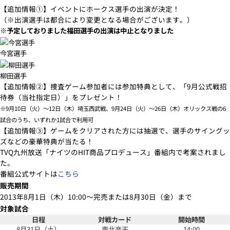
【追加情報①】イベントにホークス選手の出演が決定！
（※出演選手は都合により変更となる場合がございます。）
※予定しておりました福田選手の出演は中止となりました
今宮選手
柳田選手
【追加情報②】捜査ゲーム参加者には参加特典として、「9月公式戦招
待券（当社指定日）」をプレゼント！
※9月10日（火）～12日（木）埼玉西武戦、9月24日（火）～26日（木）オリックス戦の6
試合のうち、いずれか1試合で利用可
【追加情報③】ゲームをクリアされた方には抽選で、選手のサイングッ
ズなどの豪華特典が当たる！
TVQ九州放送「ナイツのHIT商品プロデュース」番組内で考案されまし
た。
番組公式サイトは
こちら
販売期間
2013年8月1日（木）10:00～完売または8月30日（金）まで
対象試合
日程
対戦カード
開始時間
8月31日（土）
東北楽天
14:00