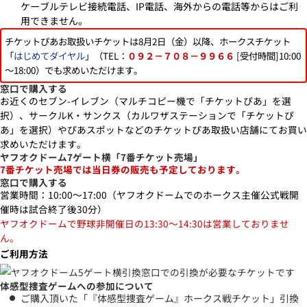
ケーブルテレビ接続電話、IP電話、海外からの電話等からはご利
用できません。
チケットぴあお取扱いチケットは8月2日（金）以降、ホークスチケット
「
はじめてダイヤル
」（TEL：
[受付時間]10:00
０９２－７０８－９９６６
～18:00）でも求めいただけます。
窓口で購入する
お近くのセブン-イレブン（マルチコピー機で「チケットぴあ」を選
択）、サークルK・サンクス（カルワザステーションで「チケットぴ
あ」を選択）やぴあスポットなどのチケットぴあ取扱い店舗にてお買い
求めいただけます。
ヤフオクドーム7ゲート横「7番チケット売場」
7番チケット売場では当日券の販売も予定しております。
窓口で購入する
営業時間：10:00～17:00（ヤフオクドームでのホークス主催公式戦開
催時は試合終了後30分）
ヤフオクドームで野球非開催日の13:30～14:30は営業しておりませ
ん。
ご利用方法
体感型捜査ゲームへの参加について
ご購入頂いた「『体感型捜査ゲーム』ホークス戦チケット」引換