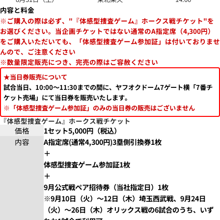
内容と料金
※ご購入の際は必ず、"『体感型捜査ゲーム』ホークス戦チケット"を
お選びください。当企画チケットではない通常のA指定席（4,300円）
をご購入いただいても、「体感型捜査ゲーム参加証」は付いておりませ
んので、ご注意ください
※数量限定販売につき、完売の際はご容赦ください
★当日券販売について
試合当日、10:00～11:30までの間に、ヤフオクドーム7ゲート横「7番チ
ケット売場」にて当日券を販売いたします。
※「体感型捜査ゲーム参加証」のみの当日券の販売はございません
『体感型捜査ゲーム』ホークス戦チケット
価格
1セット5,000円（税込）
内容
A指定席(通常4,300円)3塁側引換券1枚
＋
体感型捜査ゲーム参加証1枚
＋
9月公式戦ペア招待券（当社指定日）1枚
※9月10日（火）～12日（木）埼玉西武戦、9月24日
（火）～26日（木）オリックス戦の6試合のうち、いず