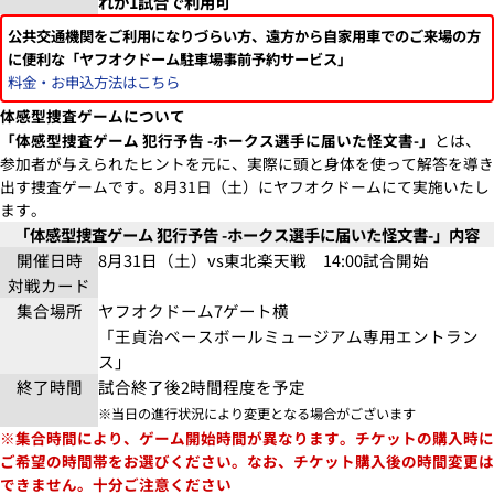
れか1試合で利用可
公共交通機関をご利用になりづらい方、遠方から自家用車でのご来場の方
に便利な「ヤフオクドーム駐車場事前予約サービス」
料金・お申込方法はこちら
体感型捜査ゲームについて
「体感型捜査ゲーム 犯行予告 -ホークス選手に届いた怪文書-」
とは、
参加者が与えられたヒントを元に、実際に頭と身体を使って解答を導き
出す捜査ゲームです。8月31日（土）にヤフオクドームにて実施いたし
ます。
「体感型捜査ゲーム 犯行予告 -ホークス選手に届いた怪文書-」内容
開催日時
8月31日（土）vs東北楽天戦 14:00試合開始
対戦カード
集合場所
ヤフオクドーム7ゲート横
「王貞治ベースボールミュージアム専用エントラン
ス」
終了時間
試合終了後2時間程度を予定
※当日の進行状況により変更となる場合がございます
※集合時間により、ゲーム開始時間が異なります。チケットの購入時に
ご希望の時間帯をお選びください。なお、チケット購入後の時間変更は
できません。十分ご注意ください