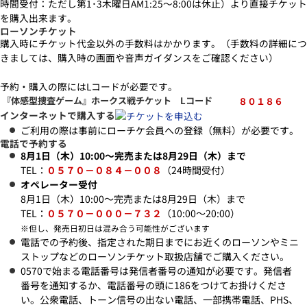
時間受付：ただし第1･3木曜日AM1:25～8:00は休止）より直接チケット
を購入出来ます。
ローソンチケット
購入時にチケット代金以外の手数料はかかります。（手数料の詳細につ
きましては、購入時の画面や音声ガイダンスをご確認ください）
予約・購入の際にはLコードが必要です。
『体感型捜査ゲーム』ホークス戦チケット Lコード
８０１８６
インターネットで購入する
ご利用の際は事前にローチケ会員への登録（無料）が必要です。
電話で予約する
8月1日（木）10:00～完売または8月29日（木）まで
TEL：
０５７０－０８４－００８
（24時間受付）
オペレーター受付
8月1日（木）10:00～完売または8月29日（木）まで
TEL：
０５７０－０００－７３２
（10:00～20:00）
※但し、発売日初日は混み合う可能性がございます
電話での予約後、指定された期日までにお近くのローソンやミニ
ストップなどのローソンチケット取扱店舗でご購入ください。
0570で始まる電話番号は発信者番号の通知が必要です。発信者
番号を通知するか、電話番号の頭に186をつけてお掛けくださ
い。公衆電話、トーン信号の出ない電話、一部携帯電話、PHS、