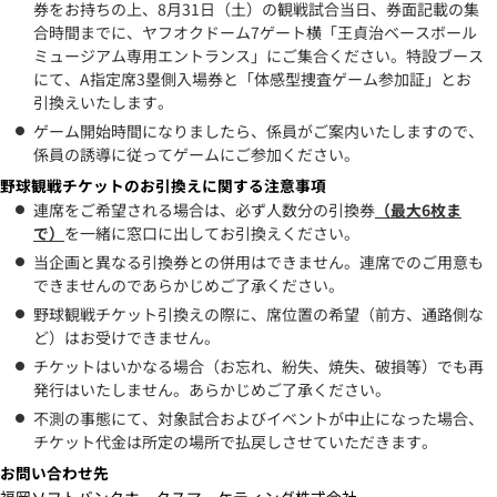
券をお持ちの上、8月31日（土）の観戦試合当日、券面記載の集
合時間までに、ヤフオクドーム7ゲート横「王貞治ベースボール
ミュージアム専用エントランス」にご集合ください。特設ブース
にて、A指定席3塁側入場券と「体感型捜査ゲーム参加証」とお
引換えいたします。
ゲーム開始時間になりましたら、係員がご案内いたしますので、
係員の誘導に従ってゲームにご参加ください。
野球観戦チケットのお引換えに関する注意事項
連席をご希望される場合は、必ず人数分の引換券
（最大6枚ま
で）
を一緒に窓口に出してお引換えください。
当企画と異なる引換券との併用はできません。連席でのご用意も
できませんのであらかじめご了承ください。
野球観戦チケット引換えの際に、席位置の希望（前方、通路側な
ど）はお受けできません。
チケットはいかなる場合（お忘れ、紛失、焼失、破損等）でも再
発行はいたしません。あらかじめご了承ください。
不測の事態にて、対象試合およびイベントが中止になった場合、
チケット代金は所定の場所で払戻しさせていただきます。
お問い合わせ先
福岡ソフトバンクホークスマーケティング株式会社