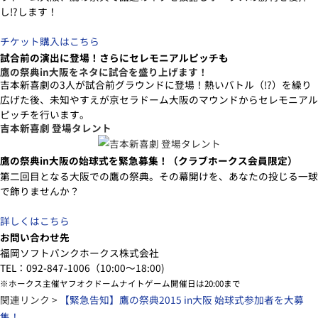
し!?します！
チケット購入はこちら
試合前の演出に登場！さらにセレモニアルピッチも
鷹の祭典in大阪をネタに試合を盛り上げます！
吉本新喜劇の3人が試合前グラウンドに登場！熱いバトル（!?）を繰り
広げた後、未知やすえが京セラドーム大阪のマウンドからセレモニアル
ピッチを行います。
吉本新喜劇 登場タレント
鷹の祭典in大阪の始球式を緊急募集！（クラブホークス会員限定）
第二回目となる大阪での鷹の祭典。その幕開けを、あなたの投じる一球
で飾りませんか？
詳しくはこちら
お問い合わせ先
福岡ソフトバンクホークス株式会社
TEL：092-847-1006（10:00～18:00)
※ホークス主催ヤフオクドームナイトゲーム開催日は20:00まで
関連リンク >
【緊急告知】鷹の祭典2015 in大阪 始球式参加者を大募
集！