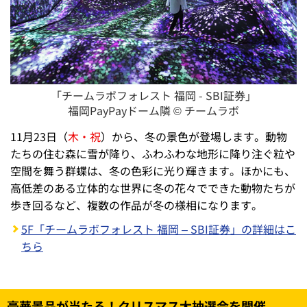
「チームラボフォレスト 福岡 - SBI証券」
福岡PayPayドーム隣 © チームラボ
11月23日（
木・祝
）から、冬の景色が登場します。動物
たちの住む森に雪が降り、ふわふわな地形に降り注ぐ粒や
空間を舞う群蝶は、冬の色彩に光り輝きます。ほかにも、
高低差のある立体的な世界に冬の花々でできた動物たちが
歩き回るなど、複数の作品が冬の様相になります。
5F「チームラボフォレスト 福岡 – SBI証券」の詳細はこ
ちら
豪華景品が当たる！クリスマス大抽選会を開催