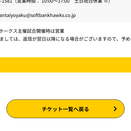
-1581
（営業時間： 10:00～17:00 土日祝日休業 ※）
antaiyoyaku@softbankhawks.co.jp
てホークス主催試合開催時は営業
つきましては、返信が翌日以降になる場合がございますので、予
チケット一覧へ戻る