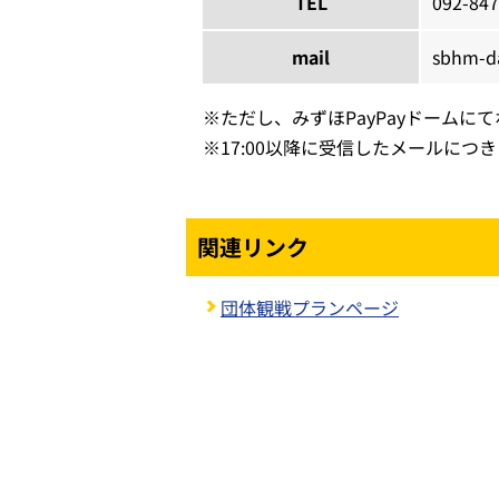
TEL
092-847
mail
sbhm-d
※
ただし、みずほPayPayドームに
※
17:00以降に受信したメールに
関連リンク
団体観戦プランページ