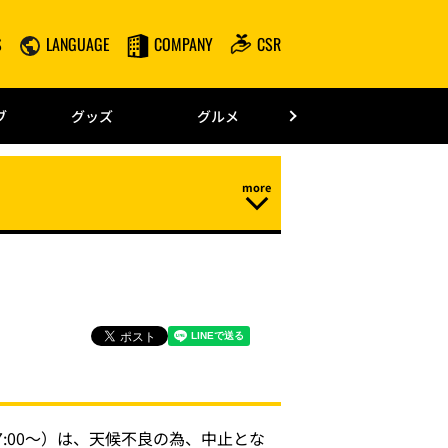
S
LANGUAGE
COMPANY
CSR
みずほPayPay
ブ
グッズ
グルメ
ドーム情報
7:00～）は、天候不良の為、中止とな