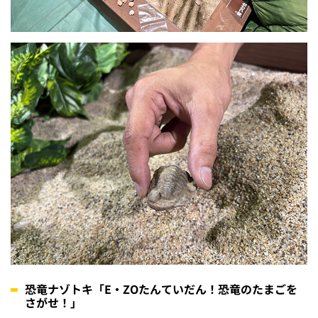
恐竜ナゾトキ「E・ZOたんていだん！恐竜のたまごを
さがせ！」