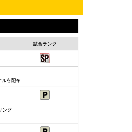
試合
ランク
オルを配布
リング