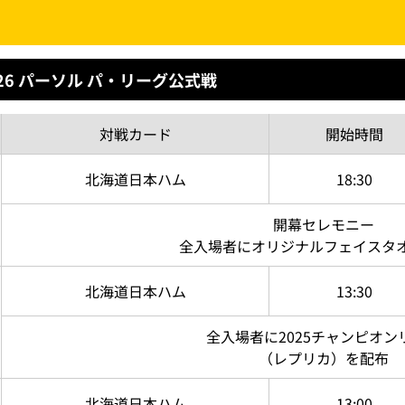
26 パーソル パ・リーグ公式戦
対戦
カード
開始
時間
北海道
日本ハム
18:30
開幕セレモニー
全入場者に
オリジナルフェイスタ
北海道
日本ハム
13:30
全入場者に
2025チャンピオン
（レプリカ）を配布
北海道
日本ハム
13:00