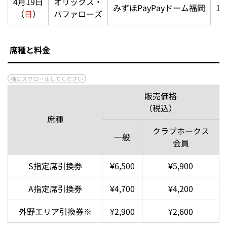
4月19日
オリックス・
みずほPayPayドーム福岡
13
（
日
）
バファローズ
席種と料金
販売価格
（税込）
席種
クラブホークス
一般
会員
S指定席引換券
¥6,500
¥5,900
A指定席引換券
¥4,700
¥4,200
外野エリア引換券※
¥2,900
¥2,600