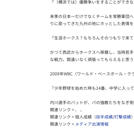
「（横浜では）優勝争いをすることができな
来季の日本一だけでなくチームを常勝軍団へ
りに戻ってきた九州の地にホッとした表情を
「生涯ホークス？もちろんそのつもりで来て
かつて西武からホークスへ移籍し、当時若手
な戦力。間違いなく頑張ってもらえると思う
2009年WBC（ワールド・ベースボール・
「少年野球を始めた時も24番、中学に入っ
内川選手のバットが、パの強敵たちをなぎ倒
関連リンク > 、 、
関連リンク > 個人成績（
投手成績
/
打撃成績
関連リンク >
メディア出演情報