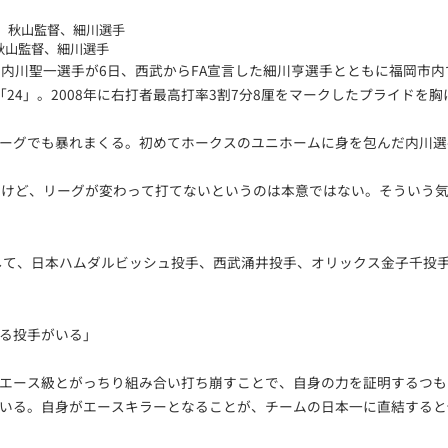
秋山監督、細川選手
た内川聖一選手が6日、西武からFA宣言した細川亨選手とともに福岡市
24」。2008年に右打者最高打率3割7分8厘をマークしたプライドを
ーグでも暴れまくる。初めてホークスのユニホームに身を包んだ内川選
るけど、リーグが変わって打てないというのは本意ではない。そういう気
として、日本ハムダルビッシュ投手、西武涌井投手、オリックス金子千投
る投手がいる」
エース級とがっちり組み合い打ち崩すことで、自身の力を証明するつも
いる。自身がエースキラーとなることが、チームの日本一に直結すると