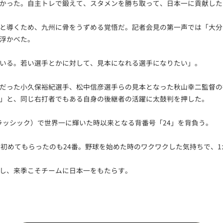
かった。自主トレで鍛えて、スタメンを勝ち取って、日本一に貢献した
と導くため、九州に骨をうずめる覚悟だ。記者会見の第一声では「大分
浮かべた。
いる。若い選手とかに対して、見本になれる選手になりたい」。
だった小久保裕紀選手、松中信彦選手らの見本となった秋山幸二監督の
」と、同じ右打者でもある自身の後継者の活躍に太鼓判を押した。
クラッシック）で世界一に輝いた時以来となる背番号「24」を背負う。
て初めてもらったのも24番。野球を始めた時のワクワクした気持ちで、
し、来季こそチームに日本一をもたらす。
）