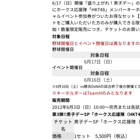
6/17（日）開催「盛り上がれ！男子デー」の
にホークス応援隊「HKT48」メンバーキーホ
ャルイベント参加券がついたお得なセット【男
トをご購入いただいた方のみが購入できる限
始！数量限定販売につき、チケットのお買い求
対象日程
野球開催日とイベント開催日は異なりますの
野球開催日
対象日程
6月17日（日）
イベント開催日
対象日程
6月16日（土）
※6月16日（土）vs横浜DeNAの試合終了後の開催と
※キーホルダーはTeamHのみとなります
販売期間
2012年6月3日（日）10:00～完売または各
第3弾!!男子デーSP「ホークス応援隊（HKT
チケット
男子デーSP「ホークス応援隊（
名
価格
1セット 5,500円（税込）