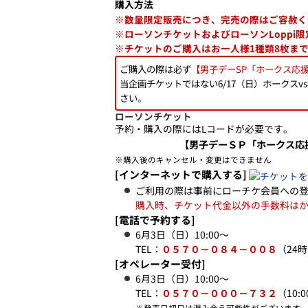
購入方法
※数量限定販売につき、完売の際はご容赦く
※ローソンチケットおよびローソンLoppi
※チケットのご購入はお一人様1種類8枚ま
ご購入の際は必ず
【男子デーSP「ホークス応援
当企画チケットではない6/17（日）ホークス
さい。
ローソンチケット
予約・購入の際にはLコードが必要です。
【男子デーＳＰ「ホークス応援
※購入後のキャンセル・変更はできません
[インターネットで購入する]
ご利用の際は事前にローチケ会員への
購入時、チケット代金以外の手数料は
[電話で予約する]
6月3日（日）10:00～
TEL：
０５７０－０８４－００８
（24
[オペレーター受付]
6月3日（日）10:00～
TEL：
０５７０－０００－７３２
（10:0
※発売日初日は混み合う可能性がございます