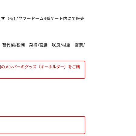
す（6/17ヤフードーム4番ゲート内にて販売
 智代梨/松岡 菜摘/宮脇 咲良/村重 杏奈/
。別のメンバーのグッズ（キーホルダー）をご購
」