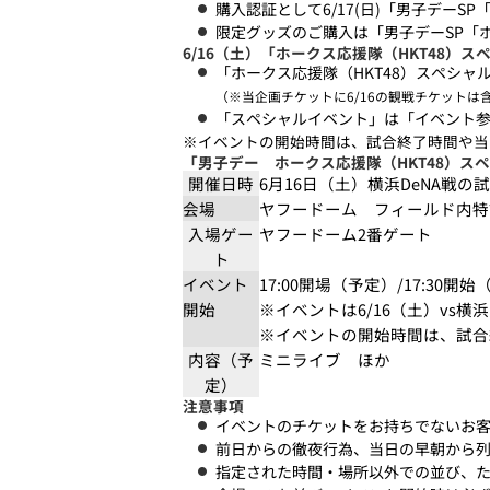
購入認証として6/17(日)「男子デーS
限定グッズのご購入は「男子デーSP「ホ
6/16（土）「ホークス応援隊（HKT48）
「ホークス応援隊（HKT48）スペシャ
（※当企画チケットに6/16の観戦チケットは
「スペシャルイベント」は「イベント
※イベントの開始時間は、試合終了時間や当
「男子デー ホークス応援隊（HKT48）ス
開催日時
6月16日（土）横浜DeNA戦の
会場
ヤフードーム フィールド内特
入場ゲー
ヤフードーム2番ゲート
ト
イベント
17:00開場（予定）/17:30開
開始
※イベントは6/16（土）vs横
※イベントの開始時間は、試合
内容（予
ミニライブ ほか
定）
注意事項
イベントのチケットをお持ちでないお
前日からの徹夜行為、当日の早朝から
指定された時間・場所以外での並び、