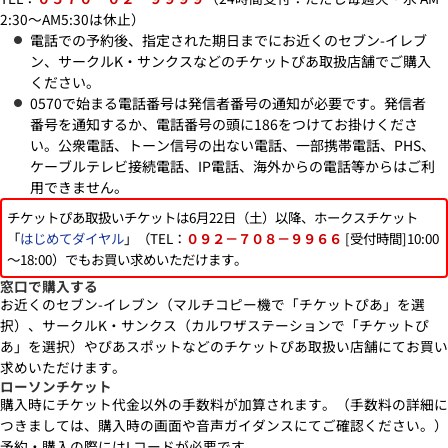
2:30～AM5:30は休止）
電話での予約後、指定された期日までにお近くのセブン-イレブ
ン、サークルK・サンクスなどのチケットぴあ取扱店舗でご購入
ください。
0570で始まる電話番号は発信者番号の通知が必要です。発信者
番号を通知するか、電話番号の頭に186をつけてお掛けくださ
い。公衆電話、トーン信号の出ない電話、一部携帯電話、PHS、
ケーブルテレビ接続電話、IP電話、海外からの電話等からはご利
用できません。
チケットぴあ取扱いチケットは6月22日（土）以降、ホークスチケット
「
はじめてダイヤル
」（TEL：
[受付時間]10:00
０９２－７０８－９９６６
～18:00）でもお買い求めいただけます。
窓口で購入する
お近くのセブン-イレブン（マルチコピー機で「チケットぴあ」を選
択）、サークルK・サンクス（カルワザステーションで「チケットぴ
あ」を選択）やぴあスポットなどのチケットぴあ取扱い店舗にてお買い
求めいただけます。
ローソンチケット
購入時にチケット代金以外の手数料が加算されます。（手数料の詳細に
つきましては、購入時の画面や音声ガイダンスにてご確認ください。）
予約・購入の際にはLコードが必要です。