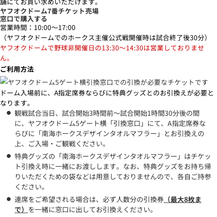
舗にてお買い求めいただけます。
ヤフオクドーム7番チケット売場
窓口で購入する
営業時間：10:00～17:00
（ヤフオクドームでのホークス主催公式戦開催時は試合終了後30分）
ヤフオクドームで野球非開催日の13:30～14:30は営業しておりませ
ん。
ご利用方法
ドーム入場前に、A指定席券ならびに特典グッズとのお引換えが必要と
なります。
観戦試合当日、試合開始3時間前～試合開始1時間30分後の間
に、ヤフオクドーム5ゲート横「引換窓口」にて、A指定席券な
らびに「南海ホークスデザインタオルマフラー」とお引換えの
上、ご入場・ご観戦ください。
特典グッズの「南海ホークスデザインタオルマフラー」はチケッ
ト引換え時に一緒にお渡しします。なお、特典グッズをお持ち帰
りいただくための袋などは用意しておりませんので、各自ご持参
ください。
連席をご希望される場合は、必ず人数分の引換券
（最大8枚ま
で）
を一緒に窓口に出してお引換えください。