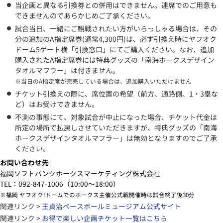
当企画と異なる引換券との併用はできません。連席でのご用意も
できませんのであらかじめご了承ください。
試合当日、一緒にご観戦されたい方がいらっしゃる場合は、その
分の追加のA指定席券(通常4,300円)は、必ず引換え時にヤフオク
ドーム5ゲート横「引換窓口」にてご購入ください。なお、追加
購入されたA指定席券には特典グッズの「南海ホークスデザイン
タオルマフラー」は付きません。
※当日のA指定席が完売している場合は、追加購入いただけません
チケット引換えの際に、席位置の希望（前方、通路側、1・3塁な
ど）はお受けできません。
不測の事態にて、対象試合が中止になった場合、チケット代金は
所定の場所で払戻しさせていただきますが、特典グッズの「南海
ホークスデザインタオルマフラー」は無効となりますのでご了承
ください。
お問い合わせ先
福岡ソフトバンクホークスマーケティング株式会社
TEL：092-847-1006（10:00～18:00）
※福岡 ヤフオク!ドームでのホークス主催公式戦開催時は試合終了後30分
関連リンク >
王貞治ベースボールミュージアム公式サイト
関連リンク >
お得で楽しい企画チケット一覧はこちら