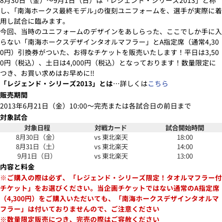
8月30日（金）～9月1日（日）は「レジェンド・シリーズ2013」と称
し、｢南海ホークス最終モデル｣の復刻ユニフォームを、選手が実際に着
用し試合に臨みます。
今回、当時のユニフォームのデザインをあしらった、ここでしか手に入
らない「南海ホークスデザインタオルマフラー」とA指定席（通常4,30
0円）引換券がついた、お得なチケットを販売いたします！平日は3,50
0円（税込）、土日は4,000円（税込）となっております！数量限定に
つき、お買い求めはお早めに!!
「レジェンド・シリーズ2013」とは
…詳しくは
こちら
販売期間
2013年6月21日（金）10:00～完売または各試合日の前日まで
対象試合
対象日程
対戦カード
試合開始時間
8月30日（金）
vs 東北楽天
18:00
8月31日（土）
vs 東北楽天
14:00
9月1日（日）
vs 東北楽天
13:00
内容と料金
※ご購入の際は必ず、「レジェンド・シリーズ限定！タオルマフラー付
チケット」をお選びください。当企画チケットではない通常のA指定席
（4,300円）をご購入いただいても、「南海ホークスデザインタオルマ
フラー」は付いておりませんので、ご注意ください
※数量限定販売につき、完売の際はご容赦ください