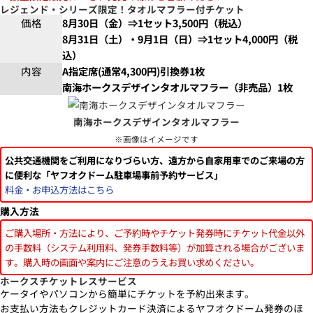
レジェンド・シリーズ限定！タオルマフラー付チケット
価格
8月30日（金）⇒1セット3,500円（税込）
8月31日（土）・9月1日（日）⇒1セット4,000円（税
込）
内容
A指定席(通常4,300円)引換券1枚
南海ホークスデザインタオルマフラー（非売品）1枚
南海ホークスデザインタオルマフラー
※画像はイメージです
公共交通機関をご利用になりづらい方、遠方から自家用車でのご来場の方
に便利な「ヤフオクドーム駐車場事前予約サービス」
料金・お申込方法はこちら
購入方法
ご購入場所・方法により、ご予約時やチケット発券時にチケット代金以外
の手数料（システム利用料、発券手数料等）が加算される場合がございま
す。購入時の画面や案内にご注意のうえお買い求めください。
ホークスチケットレスサービス
ケータイやパソコンから簡単にチケットを予約出来ます。
お支払い方法もクレジットカード決済によるヤフオクドーム発券のほ