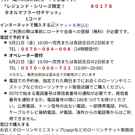
「レジェンド・シリーズ限定！
８０１７８
タオルマフラー付チケット」
Lコード
インターネットで購入する
ご利用の際は事前にローチケ会員への登録（無料）が必要です。
電話で予約する
6月21日（金）10:00～完売または各試合日の2日前まで
TEL：
０５７０－０８４－００８
（24時間受付）
オペレーター受付
6月21日（金）10:00～完売または各試合日の2日前まで
TEL：
０５７０－０００－７３２
（10:00～20:00）
※ただし、発売日初日は混み合う可能性がございます
電話での予約後、指定された期日までにお近くのローソンやミニ
ストップなどのローソンチケット取扱店舗でご購入ください。
0570で始まる電話番号は発信者番号の通知が必要です。発信者
番号を通知するか、電話番号の頭に186をつけてお掛けくださ
い。公衆電話、トーン信号の出ない電話、一部携帯電話、PHS、
ケーブルテレビ接続電話、IP電話、海外からの電話等からはご利
用できません。
窓口で購入する
お近くのローソンやミニストップLoppiなどのローソンチケット取扱店