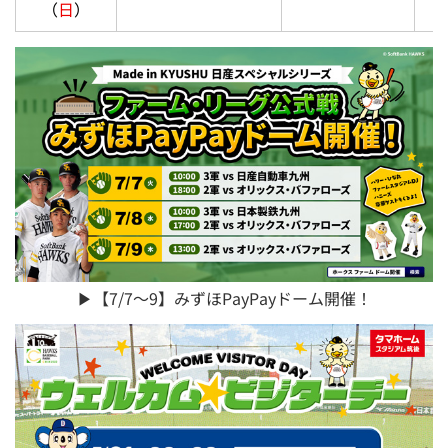
（
日
）
▶【7/7～9】みずほPayPayドーム開催！