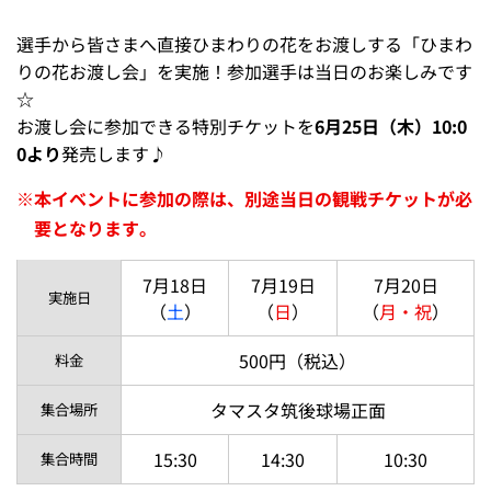
選手から皆さまへ直接ひまわりの花をお渡しする「ひまわ
りの花お渡し会」を実施！参加選手は当日のお楽しみです
☆
お渡し会に参加できる特別チケットを
6月25日（木）10:0
0より
発売します♪
※
本イベントに参加の際は、別途当日の観戦チケットが必
要となります。
7月18日
7月19日
7月20日
実施日
（
土
）
（
日
）
（
月・祝
）
500円（税込）
料金
タマスタ筑後球場正面
集合場所
15:30
14:30
10:30
集合時間