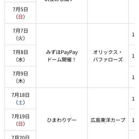
7月5日
（
日
）
7月7日
18
（火）
7月8日
みずほPayPay
オリックス・
17
（水）
ドーム開催！
バファローズ
7月9日
13
（木）
7月18日
18
（
土
）
7月19日
ひまわりデー
広島東洋カープ
17
（
日
）
7月20日