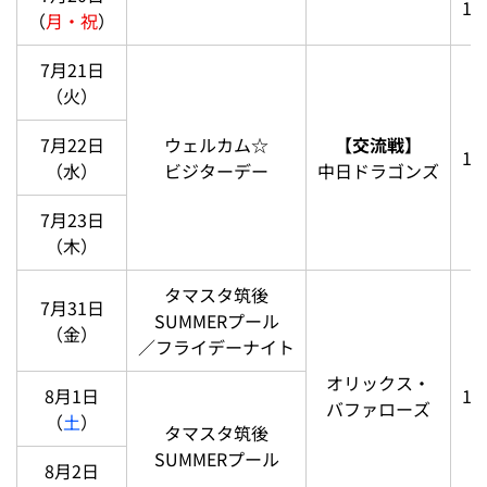
13
（
月・祝
）
7月21日
（火）
7月22日
ウェルカム☆
【交流戦】
18
（水）
ビジターデー
中日ドラゴンズ
7月23日
（木）
タマスタ筑後
7月31日
SUMMERプール
（金）
／フライデーナイト
オリックス・
8月1日
18
バファローズ
（
土
）
タマスタ筑後
SUMMERプール
8月2日