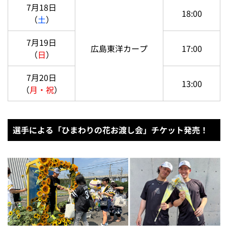
7月18日
18:00
（
土
）
7月19日
広島東洋カープ
17:00
（
日
）
7月20日
13:00
（
月・祝
）
選手による「ひまわりの花お渡し会」チケット発売！