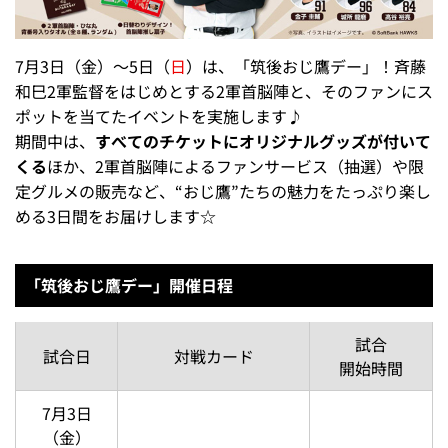
7月3日（金）～5日（
日
）は、「筑後おじ鷹デー」！斉藤
和巳2軍監督をはじめとする2軍首脳陣と、そのファンにス
ポットを当てたイベントを実施します♪
期間中は、
すべてのチケットにオリジナルグッズが付いて
くる
ほか、2軍首脳陣によるファンサービス（抽選）や限
定グルメの販売など、“おじ鷹”たちの魅力をたっぷり楽し
める3日間をお届けします☆
「筑後おじ鷹デー」開催日程
試合
試合日
対戦カード
開始時間
7月3日
（金）