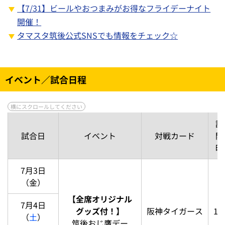
【7/31】ビールやおつまみがお得なフライデーナイト
開催！
タマスタ筑後公式SNSでも情報をチェック☆
イベント／試合日程
試
試合日
イベント
対戦カード
開
時
7月3日
（金）
【全席オリジナル
7月4日
グッズ付！】
阪神タイガース
18
（
土
）
筑後おじ鷹デー