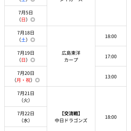
対戦
試合開始
試合日
カード
時間
7月3日
（金）
7月4日
阪神
18:00
（
土
）◎
タイガース
7月5日
（
日
）◎
7月18日
18:00
（
土
）◎
7月19日
広島東洋
17:00
（
日
）◎
カープ