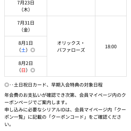
7月20日
13:00
（
月・祝
）◎
7月21日
（火）
7月22日
【交流戦】
18:00
（水）
中日ドラゴンズ
7月23日
（木）
7月31日
（金）
8月1日
オリックス・
18:00
（
土
）◎
バファローズ
8月2日
（
日
）◎