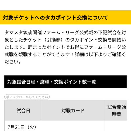
座席位置の指定はできません。1塁・3塁側や通路側な
どの座席指定もできません。
各席種とも、購入制限枚数の限りがございます。
雨天などにより万が一試合が開催されない場合は、当
日のチケットは無効となります。後日、シリアルIDを
再度ご利用いただけるよう有効化処理を行いますの
で、別日程にてご利用ください。
対象チケットへのタカポイント交換について
タマスタ筑後開催ファーム・リーグ公式戦の下記試合を対
象としたチケット（引換券）のタカポイント交換を開始い
たします。貯まったポイントでお得にファーム・リーグ公
式戦を観戦することができます！詳細は以下よりご確認く
ださい。