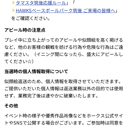
＜投手＞※敬称略
＜捕手＞※敬称略
＜内野手＞※敬称略
＜外野手＞※敬称略
参加規定・注意事項
【必ずご確認ください】
ご自宅で描かれる場合
画用紙等のサイズは、60cm×60cm以内といたしま
す。