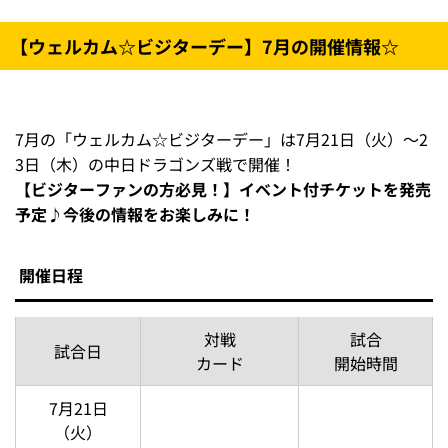
イベント時の様子や優秀作品肖像などをホークス公式サイ
トやSNSで公開する場合がございます。ご参加時は同意を
得たものとみなしますので、あらかじめご了承ください。
選手による「ひまわりの花お渡し会」
イベント期間中は、選手による「ひまわりお渡し会」を実
施！お渡し会に参加できる特別チケットを販売します。
チケット販売情報やイベント詳細については後日お知らせ
します♪
チケット料金
500円（税込）
※購入・発券場所により別途手数料が発生する場合がござ