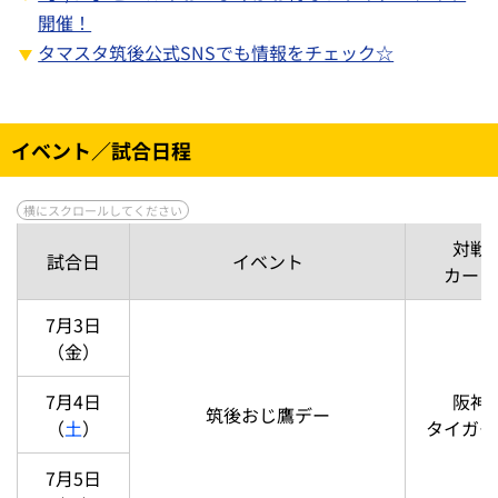
開催！
タマスタ筑後公式SNSでも情報をチェック☆
イベント／試合日程
対戦
試合日
イベント
カード
7月3日
（金）
7月4日
阪神
筑後おじ鷹デー
（
土
）
タイガー
7月5日