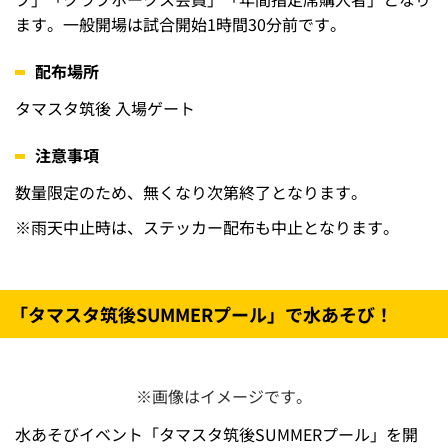
7月21日
（火）
7月22日
中日
18:00
（水）
ドラゴンズ
7月23日
（木）
各日、入場者先着500名へ「オリジナルステッカー」を
配布♪
※画像はイメージです。
配布時間