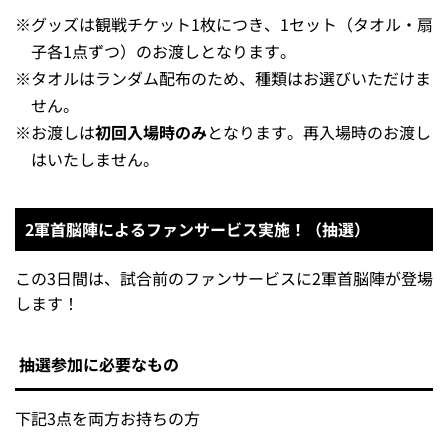
裏面には、2軍首脳陣の直筆アンケート（プリント）を掲
載！3日間それぞれで質問内容が異なるデザインです♪
※画像はすべてイメージです。
配布について
試合当日の観戦チケットを
配布対象
お持ちの方
配布方法
入場時にお渡し
※
グッズは観戦チケット1枚につき、1セット（タオル・扇
子各1点ずつ）のお渡しとなります。
※
タオルはランダム配布のため、種類はお選びいただけま
せん。
※
お渡しは
初回入場時のみ
となります。再入場時のお渡し
はいたしません。