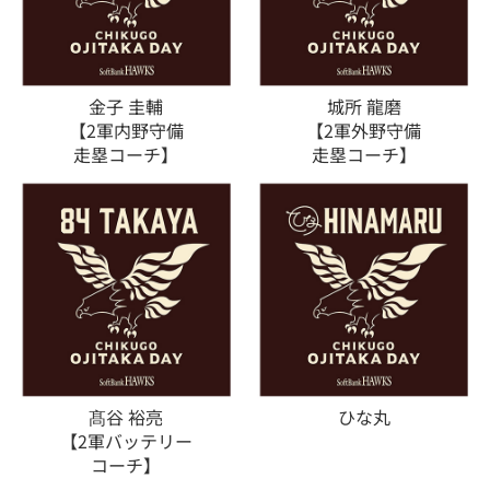
金子 圭輔
城所 龍磨
【2軍内野守備
【2軍外野守備
走塁コーチ】
走塁コーチ】
髙谷 裕亮
ひな丸
【2軍バッテリー
コーチ】