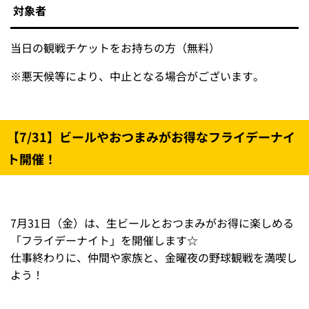
※画像はイメージです。
水あそびイベント「タマスタ筑後SUMMERプール」を開
催！球場前広場にお子さま向けのプールが登場します☆
試合観戦とあわせて、夏の水あそびを楽しもう！
開催日程
対戦
試合
試合日
カード
開始時間
7月31日
（金）
8月1日
オリックス・
18:00
（
土
）
バファローズ
8月2日