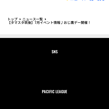
お知らせ
ファーム
2026/07/28 (火)
【3軍戦開催中止】7/28 宮崎サンシャインズ戦
ファーム
クラブホークス
タカポイント
2026/07/27 (月)
ホークス筑後ファンクラブ「鷹祭 SUMMER BOOST 2
026ユニ付きプラン」
球団
ファーム
2026/07/20 (月)
タマホーム スタジアム筑後 来場者100万人突破！