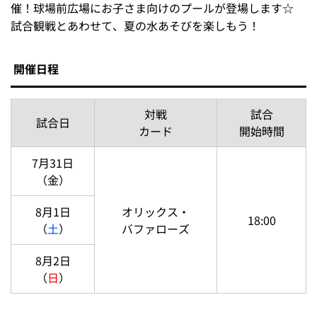
試合開始2時間30分前（先行入場）～無くなり次第終了
※先行入場いただけるのは、「ホークス筑後ファンクラ
ブ」「クラブホークス会員」「年間指定席購入者」となり
ます。一般開場は試合開始1時間30分前です。
配布場所
タマスタ筑後 入場ゲート
注意事項
数量限定のため、無くなり次第終了となります。
※雨天中止時は、ステッカー配布も中止となります。
「タマスタ筑後SUMMERプール」で水あそび！