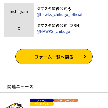
★さらに「せんべろセット」を7回裏終了まで販売！
「生ビール」と「おつまみ」がお得なセットになった「せ
んべろセット」も登場予定！セットの詳細は後日お知らせ
します♪
イニング間にBINGOを実施☆
試合中のイニング間に「フライデーナイトBINGO」を実
施！スタジアムDJの合図で番号を発表します♪
見事当選された方には、豪華景品をプレゼント！何が当た
るかは当日のお楽しみです☆
タマスタ筑後公式SNSでも情報をチェック☆