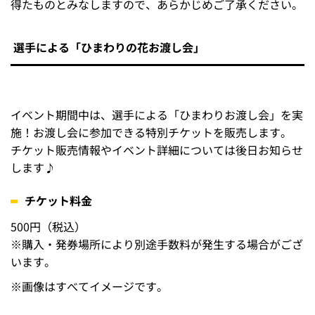
（選出された場合は一度お預かりしますので、できる
だけ1枚ものに描いてください）
その他、球場への持ち込みルール等については「
タマスタ筑後応援ルール
」「
HAWKSベースボールパーク筑後 ご来場の皆様へ
」
をご確認ください。
アピール時の注意点
プレイ中に立ち上がってのアピールや似顔絵を高く掲げる
など、他のお客様の観戦を妨げる行為や危険な行為はご遠
慮ください。（イニング間になったら、盛大にアピールし
てください☆）
当選時の個人情報取得について
似顔絵返送のため、個人情報を取得させていただきます。
ご提供いただいた個人情報は返送業務以外の目的では使用
せず、業務完了後は速やかに破棄いたします。
その他