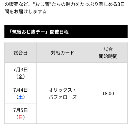
の販売など、“おじ鷹”たちの魅力をたっぷり楽しめる3日
間をお届けします☆
「筑後おじ鷹デー」開催日程
試合
試合日
対戦カード
開始時間
7月3日
（金）
7月4日
オリックス・
18:00
（
土
）
バファローズ
7月5日
（
日
）