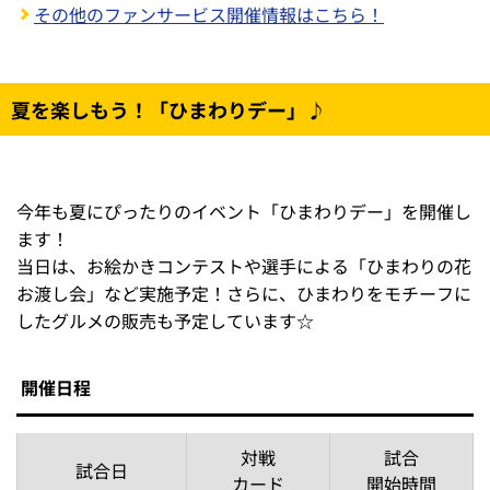
※
「サイン会」はサイン色紙のみとなります。色紙は各自
でご準備ください。
※
撮影会はお手持ちのカメラ・スマートフォン等での撮影
となります。撮影の際は、フラッシュ撮影を禁止してお
ります。
※
雨天中止の場合は、本イベントの実施もございません。
※
抽選会に参加される際は、当日の観戦チケットおよび20
26年度ホークス筑後ファンクラブの会員証をご提示くだ
さい。
※
抽選に当選した場合でも、集合時間に遅れた際は事由に
関わらずイベントに参加はできません。
※
係員の指示に従ってください。従っていただけない場
合、イベントの参加をお断りすることがございます。
※
抽選当選時にお渡しするパスを紛失された場合は、プロ
グラムにご参加いただけません。
＼さらに、ご来場の方全員にチャンス！／