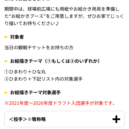
対戦
試合
試合日
カード
開始時間
7月18日
18:00
（
土
）
7月19日
広島東洋
17:00
（
日
）
カープ
7月20日
13:00
（
月・祝
）
お絵かきアピールコンテストを開催！
ひな丸や選手、ひまわりをテーマにしたイラストを描い