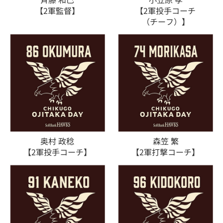
【2軍監督】
【2軍投手コーチ
（チーフ）】
奥村 政稔
森笠 繁
【2軍投手コーチ】
【2軍打撃コーチ】