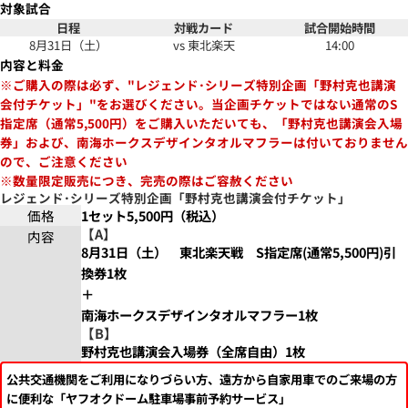
対象試合
日程
対戦カード
試合開始時間
8月31日（土）
vs 東北楽天
14:00
内容と料金
※ご購入の際は必ず、"レジェンド･シリーズ特別企画「野村克也講演
会付チケット」"をお選びください。当企画チケットではない通常のS
指定席（通常5,500円）をご購入いただいても、「野村克也講演会入場
券」および、南海ホークスデザインタオルマフラーは付いておりません
ので、ご注意ください
※数量限定販売につき、完売の際はご容赦ください
レジェンド･シリーズ特別企画「野村克也講演会付チケット」
価格
1セット5,500円（税込）
【A】
内容
8月31日（土） 東北楽天戦 S指定席(通常5,500円)引
換券1枚
＋
南海ホークスデザインタオルマフラー1枚
【B】
野村克也講演会入場券（全席自由）1枚
公共交通機関をご利用になりづらい方、遠方から自家用車でのご来場の方
に便利な「ヤフオクドーム駐車場事前予約サービス」