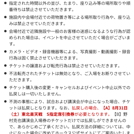
指定された時間以外の並び、たまり、座り込み等の場所取りや順
番待ちは禁止させていただきます。
施設内や会場付近での荷物置き等による場所取り行為や、座り込
みは禁止させていただきます。
会場付近で近隣施設や一般のお客様の迷惑になるような行為が認
められた場合は、イベントを中止させていただく場合がございま
す。
カメラ・ビデオ・録音機器等による、写真撮影・動画撮影・録音
行為は固く禁止させていただきます。
チケットの譲渡および転売行為は禁止させていただきます。
不法転売されたチケットは無効となり、ご入場をお断りさせてい
ただきます。
チケット購入後の変更・キャンセルおよびイベント中止以外での
払戻しは一切いたしません。
不測の事態により、試合および講演会が中止になった場合、チケ
ットは払戻しとなります。なお、
払戻しの場合、
【A】8月31日
（土）東北楽天戦 S指定席引換券
が必要となります。
【B】野
村克也講演会入場券のチケットだけでは払戻しができませんの
で、あらかじめご了承ください。払戻方法の詳細については、中
止になった場合に改めてホークス公式サイトにてご案内いたしま