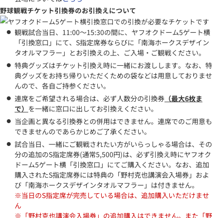
野球観戦チケット引換券のお引換えについて
観戦試合当日、11:00～15:30の間に、ヤフオクドーム5ゲート横
「引換窓口」にて、S指定席券ならびに「南海ホークスデザイン
タオルマフラー」とお引換えの上、ご入場・ご観戦ください。
特典グッズはチケット引換え時に一緒にお渡しします。なお、特
典グッズをお持ち帰りいただくための袋などは用意しておりませ
んので、各自ご持参ください。
連席をご希望される場合は、必ず人数分の引換券
（最大6枚ま
で）
を一緒に窓口に出してお引換えください。
当企画と異なる引換券との併用はできません。連席でのご用意も
できませんのであらかじめご了承ください。
試合当日、一緒にご観戦されたい方がいらっしゃる場合は、その
分の追加のS指定席券(通常5,500円)は、必ず引換え時にヤフオク
ドーム5ゲート横「引換窓口」にてご購入ください。なお、追加
購入されたS指定席券には特典の「野村克也講演会入場券」およ
び「南海ホークスデザインタオルマフラー」は付きません。
※当日のS指定席が完売している場合は、追加購入いただけませ
ん
※「野村克也講演会入場券」の追加購入はできません。また「野