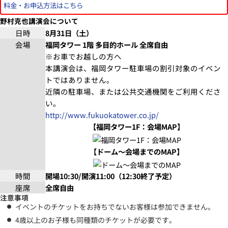
料金・お申込方法はこちら
野村克也講演会について
日時
8月31日（土）
会場
福岡タワー 1階 多目的ホール 全席自由
※お車でお越しの方へ
本講演会は、福岡タワー駐車場の割引対象のイベン
トではありません。
近隣の駐車場、または公共交通機関をご利用くださ
い。
http://www.fukuokatower.co.jp/
【福岡タワー1F：会場MAP】
【ドーム～会場までのMAP】
時間
開場10:30/開演11:00（12:30終了予定）
座席
全席自由
注意事項
イベントのチケットをお持ちでないお客様は参加できません。
4歳以上のお子様も同種類のチケットが必要です。