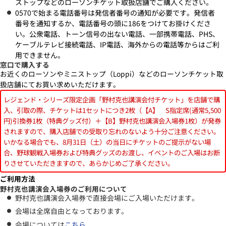
ストップなどのローソンチケット取扱店舗でご購入ください。
0570で始まる電話番号は発信者番号の通知が必要です。発信者
番号を通知するか、電話番号の頭に186をつけてお掛けくださ
い。公衆電話、トーン信号の出ない電話、一部携帯電話、PHS、
ケーブルテレビ接続電話、IP電話、海外からの電話等からはご利
用できません。
窓口で購入する
お近くのローソンやミニストップ（Loppi）などのローソンチケット取
扱店舗にてお買い求めいただけます。
レジェンド・シリーズ限定企画「野村克也講演会付チケット」を店舗で購
入、引取の際、チケットは1セットにつき2枚（【A】 S指定席(通常5,500
円)引換券1枚（特典グッズ付）＋【B】野村克也講演会入場券1枚）が発券
されますので、購入店舗での受取り忘れのないよう十分ご注意ください。
いかなる場合でも、8月31日（土）の当日にチケットのご提示がない場
合、野球観戦入場券および特典グッズのお渡し、イベントのご入場はお断
りさせていただきますので、あらかじめご了承ください。
ご利用方法
野村克也講演会入場券のご利用について
野村克也講演会入場券で直接会場にご入場いただけます。
会場は全席自由となっております。
会場については
こちら