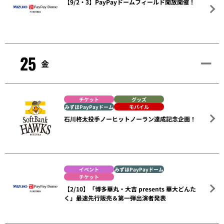
【9/2・3】PayPayドームフィールド開放開催！
25
金
チケット
グッズ
みずほPayPayドーム
モバイル
石川柊太投手ノーヒットノーラン達成記念企画！
イベント
みずほPayPayドーム
チケット
【2/10】「博多華丸・大吉 presents 華大どんた
く」最速先行販売＆第一弾出演者発表