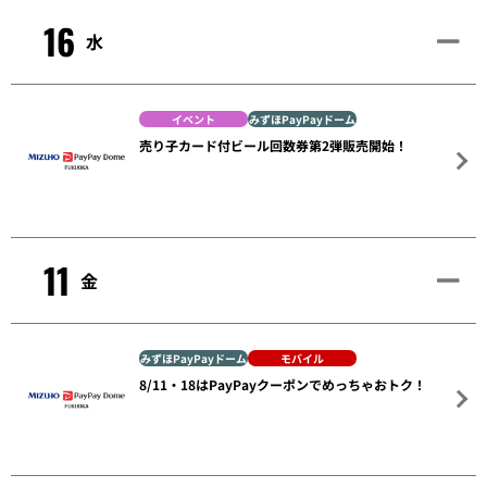
16
水
イベント
みずほPayPayドーム
売り子カード付ビール回数券第2弾販売開始！
11
金
みずほPayPayドーム
モバイル
8/11・18はPayPayクーポンでめっちゃおトク！