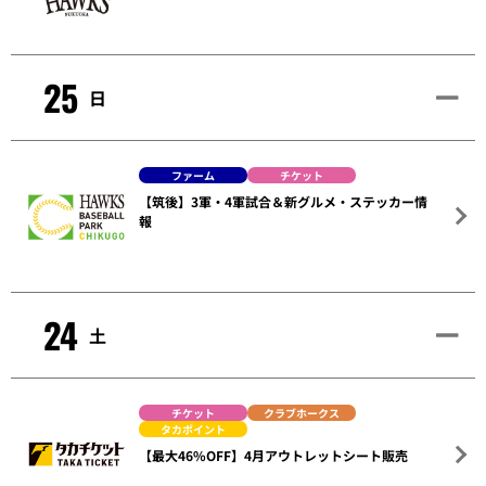
25
日
ファーム
チケット
【筑後】3軍・4軍試合＆新グルメ・ステッカー情
報
24
土
チケット
クラブホークス
タカポイント
【最大46%OFF】4月アウトレットシート販売