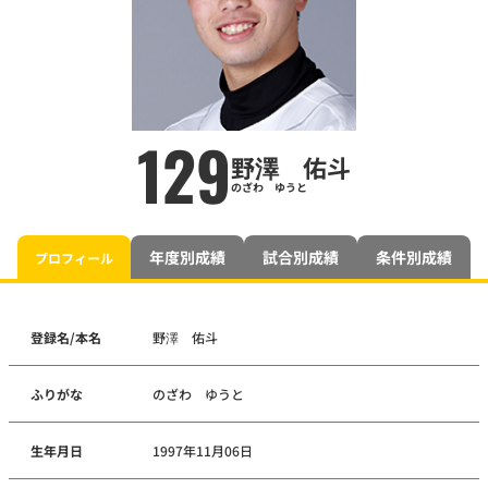
129
野澤 佑斗
のざわ ゆうと
年度別成績
試合別成績
条件別成績
プロフィール
登録名/本名
野澤 佑斗
ふりがな
のざわ ゆうと
生年月日
1997年11月06日