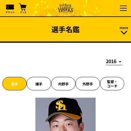
選手名鑑
監督・
投手
捕手
内野手
外野手
コーチ