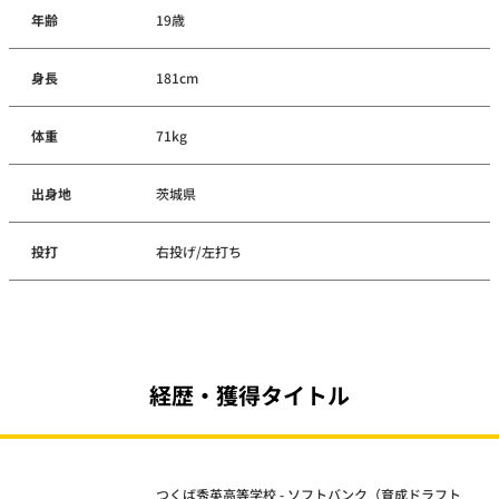
年齢
19歳
身長
181cm
体重
71kg
出身地
茨城県
投打
右投げ/左打ち
経歴・獲得タイトル
つくば秀英高等学校 - ソフトバンク（育成ドラフト