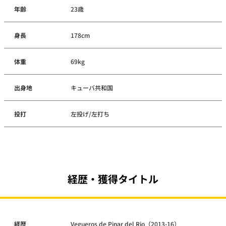
年齢
23歳
身長
178cm
体重
69kg
出身地
キューバ共和国
投打
左投げ/左打ち
経歴・獲得タイトル
経歴
Vegueros de Pinar del Rio（2013-16）