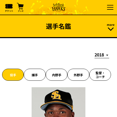
選手名鑑
監督・
投手
捕手
内野手
外野手
コーチ