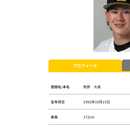
プロフィール
登録名/本名
牧原 大成
生年月日
1992年10月15日
身長
172cm