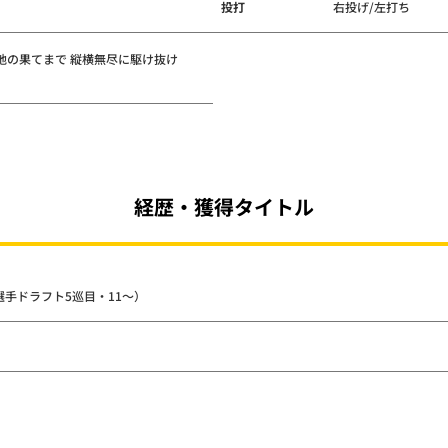
投打
右投げ/左打ち
地の果てまで 縦横無尽に駆け抜け
経歴・獲得タイトル
選手ドラフト5巡目・11～）