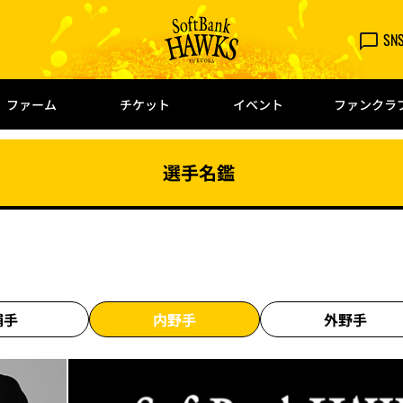
SN
ファーム
チケット
イベント
ファンクラ
選手名鑑
捕手
内野手
外野手