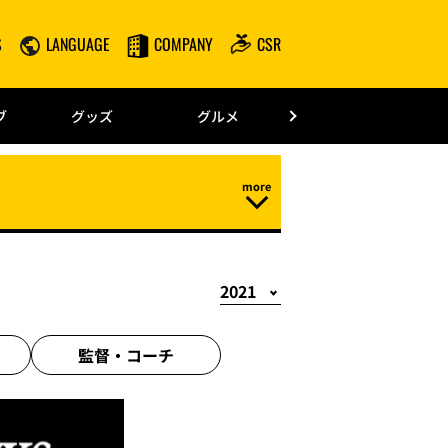
S
LANGUAGE
COMPANY
CSR
みずほPayPay
ブ
グッズ
グルメ
ドーム情報
監督・
コーチ